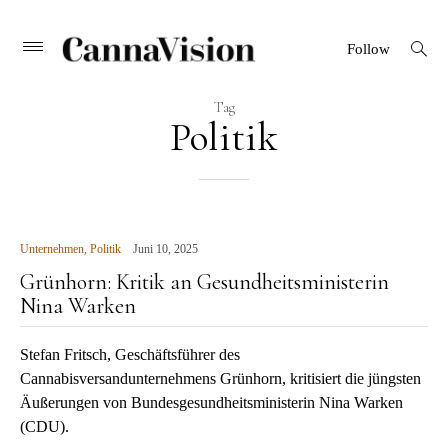
CANNAVISION
Skip
open
Primary
Follow
search
Menu
to
form
content
Tag
Politik
Unternehmen
,
Politik
Juni 10, 2025
Grünhorn: Kritik an Gesundheitsministerin
Nina Warken
Stefan Fritsch, Geschäftsführer des
Cannabisversandunternehmens Grünhorn, kritisiert die jüngsten
Äußerungen von Bundesgesundheitsministerin Nina Warken
(CDU).