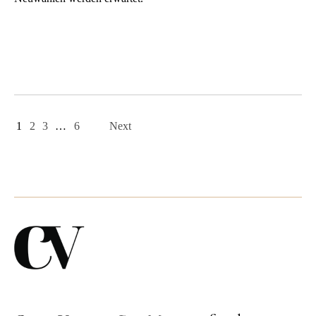
Page
navigation
1
2
3
…
6
Next