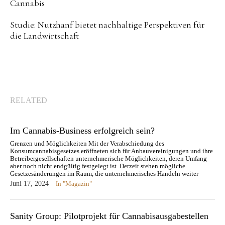
Cannabis
Studie: Nutzhanf bietet nachhaltige Perspektiven für
die Landwirtschaft
RELATED
Im Cannabis-Business erfolgreich sein?
Grenzen und Möglichkeiten Mit der Verabschiedung des
Konsumcannabisgesetzes eröffneten sich für Anbauvereinigungen und ihre
Betreibergesellschaften unternehmerische Möglichkeiten, deren Umfang
aber noch nicht endgültig festgelegt ist. Derzeit stehen mögliche
Gesetzesänderungen im Raum, die unternehmerisches Handeln weiter
einschränken würden. Entsprechend stellt sich die Frage, wie Erfolg im
Juni 17, 2024
In "Magazin"
Cannabis-Business realisierbar ist. Dafür ist…
Sanity Group: Pilotprojekt für Cannabisausgabestellen