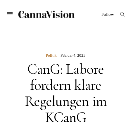
CANNAVISION
Skip
open
Primary
Follow
search
Menu
to
form
content
Politik
Februar 4, 2025
CanG: Labore
fordern klare
Regelungen im
KCanG