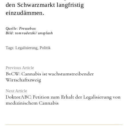
den Schwarzmarkt langfristig
einzudämmen.
Quelle: Pressebox
Bild: tom radetzki/ unsplash
Tags:
Legalisierung
,
Politik
Continue
Previous Article
BvCW: Cannabis ist wachstumstreibender
Reading
Wirtschaftszweig
Next Article
DoktorABC: Petition zum Erhalt der Legalisierung von
medizinischem Cannabis