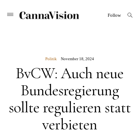
CANNAVISION
Skip
open
Primary
Follow
search
Menu
to
form
content
Politik
November 18, 2024
BvCW: Auch neue
Bundesregierung
sollte regulieren statt
verbieten