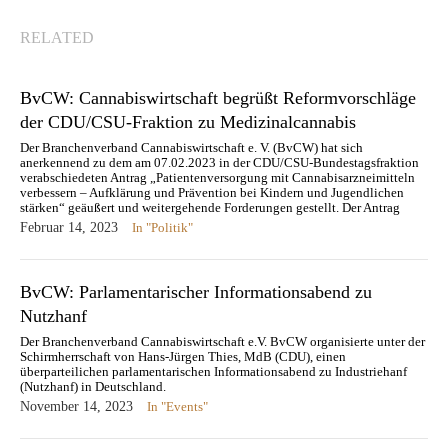
RELATED
BvCW: Cannabiswirtschaft begrüßt Reformvorschläge
der CDU/CSU-Fraktion zu Medizinalcannabis
Der Branchenverband Cannabiswirtschaft e. V. (BvCW) hat sich
anerkennend zu dem am 07.02.2023 in der CDU/CSU-Bundestagsfraktion
verabschiedeten Antrag „Patientenversorgung mit Cannabisarzneimitteln
verbessern – Aufklärung und Prävention bei Kindern und Jugendlichen
stärken“ geäußert und weitergehende Forderungen gestellt. Der Antrag
biete gute Ansätze zu den aktuell anstehenden Verbesserungsbedarfen bei
Februar 14, 2023
In "Politik"
der Versorgung der…
BvCW: Parlamentarischer Informationsabend zu
Nutzhanf
Der Branchenverband Cannabiswirtschaft e.V. BvCW organisierte unter der
Schirmherrschaft von Hans-Jürgen Thies, MdB (CDU), einen
überparteilichen parlamentarischen Informationsabend zu Industriehanf
(Nutzhanf) in Deutschland.
November 14, 2023
In "Events"