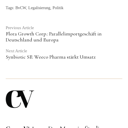
Tags:
BvCW
,
Legalisierung
,
Politik
Continue
Previous Article
Flora Growth Corp.: Parallelimportgeschäft in
Reading
Deutschland und Europa
Next Article
Synbiotic SE: Weeco Pharma stärkt Umsatz