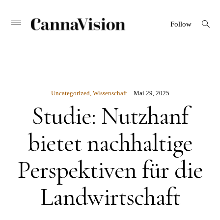
CANNAVISION
Skip
open
Primary
Follow
search
Menu
to
form
content
Uncategorized
,
Wissenschaft
Mai 29, 2025
Studie: Nutzhanf
bietet nachhaltige
Perspektiven für die
Landwirtschaft