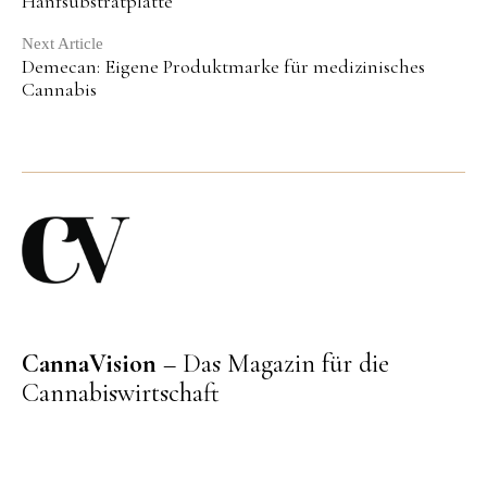
Reading
Hanfsubstratplatte
Next Article
Demecan: Eigene Produktmarke für medizinisches
Cannabis
CannaVision
– Das Magazin für die
Cannabiswirtschaft