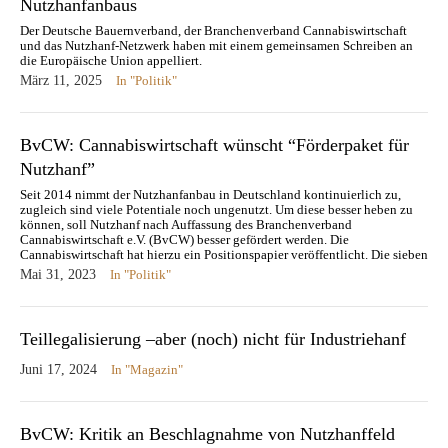
Nutzhanfanbaus
Der Deutsche Bauernverband, der Branchenverband Cannabiswirtschaft
und das Nutzhanf-Netzwerk haben mit einem gemeinsamen Schreiben an
die Europäische Union appelliert.
März 11, 2025
In "Politik"
BvCW: Cannabiswirtschaft wünscht “Förderpaket für
Nutzhanf”
Seit 2014 nimmt der Nutzhanfanbau in Deutschland kontinuierlich zu,
zugleich sind viele Potentiale noch ungenutzt. Um diese besser heben zu
können, soll Nutzhanf nach Auffassung des Branchenverband
Cannabiswirtschaft e.V. (BvCW) besser gefördert werden. Die
Cannabiswirtschaft hat hierzu ein Positionspapier veröffentlicht. Die sieben
Forderungen lauten: Anbauprämien für landwirtschaftlichen
Mai 31, 2023
In "Politik"
Nutzhanfanbau Die Freigabe…
Teillegalisierung –aber (noch) nicht für Industriehanf
Juni 17, 2024
In "Magazin"
BvCW: Kritik an Beschlagnahme von Nutzhanffeld