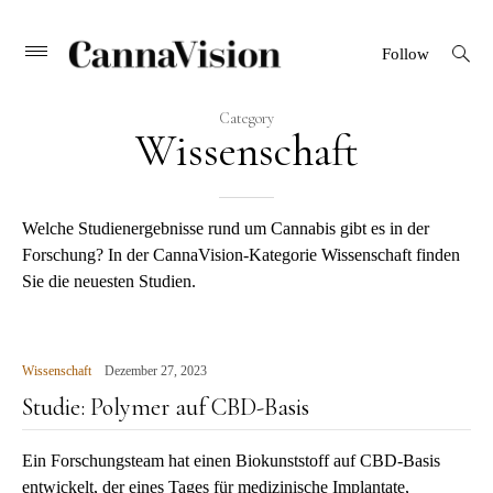
CANNAVISION
Skip
open
Primary
Follow
search
Menu
to
form
content
Category
Wissenschaft
Welche Studienergebnisse rund um Cannabis gibt es in der
Forschung? In der CannaVision-Kategorie Wissenschaft finden
Sie die neuesten Studien.
Wissenschaft
Dezember 27, 2023
Studie: Polymer auf CBD-Basis
Ein Forschungsteam hat einen Biokunststoff auf CBD-Basis
entwickelt, der eines Tages für medizinische Implantate,