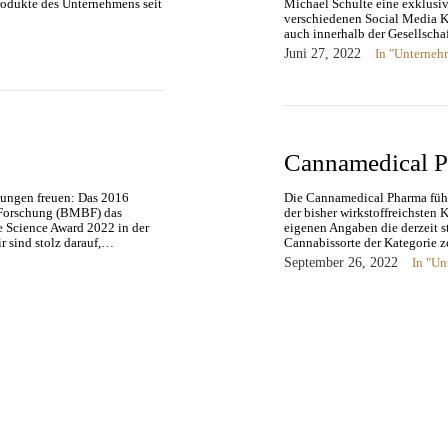
rodukte des Unternehmens seit
Michael Schulte eine exklusi
verschiedenen Social Media K
auch innerhalb der Gesellscha
Juni 27, 2022
In "Unterneh
Cannamedical P
ungen freuen: Das 2016
Die Cannamedical Pharma führt
 Forschung (BMBF) das
der bisher wirkstoffreichsten 
e Science Award 2022 in der
eigenen Angaben die derzeit s
r sind stolz darauf,…
Cannabissorte der Kategorie 
September 26, 2022
In "U