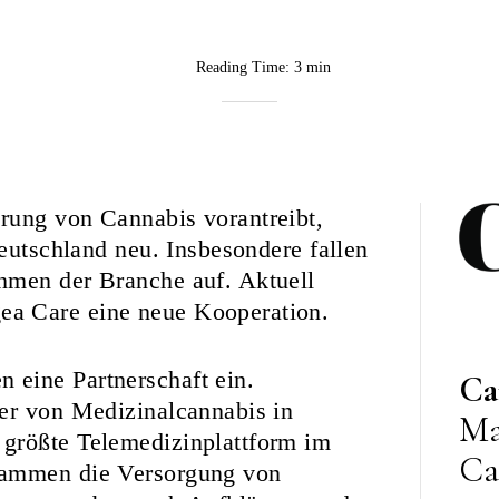
Reading Time:
3 min
BY
CannaVision
rung von Cannabis vorantreibt,
Deutschland neu. Insbesondere fallen
hmen der Branche auf. Aktuell
gea Care eine neue Kooperation.
eine Partnerschaft ein.
Ca
ler von Medizinalcannabis in
Ma
größte Telemedizinplattform im
Ca
sammen die Versorgung von