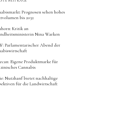
STE BEITRÄGE
abismarkt: Prognosen sehen hohes
tvolumen bis 2032
horn: Kritik an
ndheitsministerin Nina Warken
: Parlamentarischer Abend der
abiswirtschaft
can: Eigene Produktmarke für
zinisches Cannabis
ie: Nutzhanf bietet nachhaltige
pektiven für die Landwirtschaft