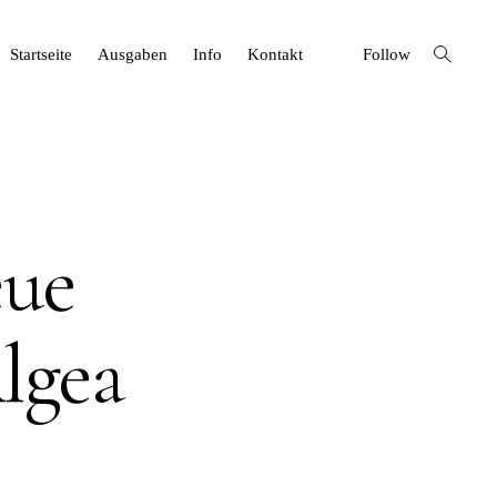
open
Startseite
Ausgaben
Info
Kontakt
Follow
search
form
eue
lgea