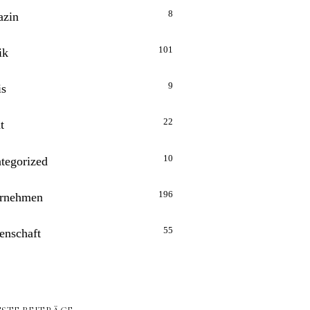
8
zin
101
ik
9
is
22
t
10
tegorized
196
rnehmen
55
enschaft