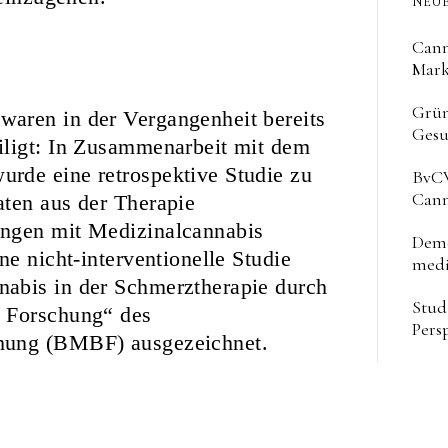
NEUE
Cann
Mark
Grün
aren in der Vergangenheit bereits
Gesu
iligt: In Zusammenarbeit mit dem
rde eine retrospektive Studie zu
BvCW
Cann
aten aus der Therapie
ungen mit Medizinalcannabis
Deme
ne nicht-interventionelle Studie
medi
abis in der Schmerztherapie durch
Stud
h Forschung“ des
Pers
chung (BMBF) ausgezeichnet.