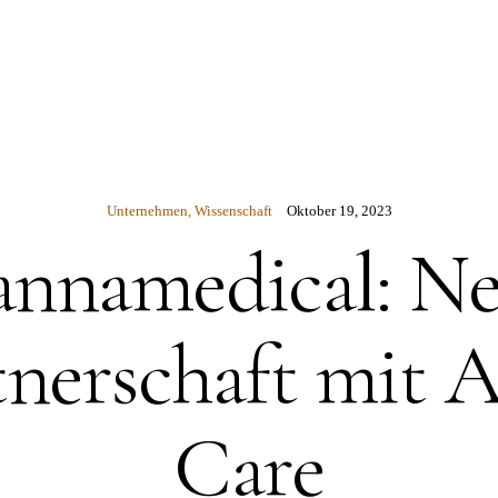
N
Unternehmen
,
Wissenschaft
Oktober 19, 2023
nnamedical: N
tnerschaft mit A
Care