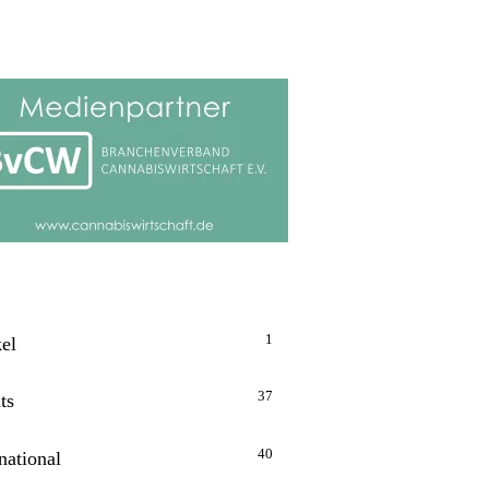
1
kel
37
ts
40
national