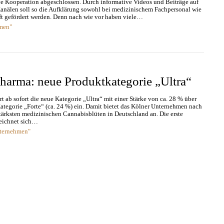
ve Kooperation abgeschlossen. Durch informative Videos und Beiträge auf
anälen soll so die Aufklärung sowohl bei medizinischem Fachpersonal wie
ft gefördert werden. Denn nach wie vor haben viele…
men"
harma: neue Produktkategorie „Ultra“
 ab sofort die neue Kategorie „Ultra“ mit einer Stärke von ca. 28 % über
Kategorie „Forte“ (ca. 24 %) ein. Damit bietet das Kölner Unternehmen nach
tärksten medizinischen Cannabisblüten in Deutschland an. Die erste
zeichnet sich…
nternehmen"