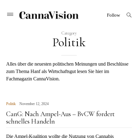
CANNAVISION
Skip
open
Primary
Follow
search
Menu
to
form
content
Category
Politik
Alles über die neuesten politischen Meinungen und Beschlüsse
zum Thema Hanf als Wirtschaftsgut lesen Sie hier im
Fachmagazin CannaVision.
Politik
November 12, 2024
CanG: Nach Ampel-Aus – BvCW fordert
schnelles Handeln
Die Ampel-Koalition wollte die Nutzung von Cannabis