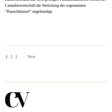
Cannabiswirtschaft die Streichung der sogenannten
“Rauschklausel” angekündigt.
Page
navigation
1
2
3
Next