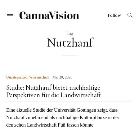
CANNAVISION
Skip
open
Primary
Follow
search
Menu
to
form
content
Tag
Nutzhanf
Uncategorized
,
Wissenschaft
Mai 29, 2025
Studie: Nutzhanf bietet nachhaltige
Perspektiven für die Landwirtschaft
Eine aktuelle Studie der Universität Göttingen zeigt, dass
Nutzhanf zunehmend als nachhaltige Kulturpflanze in der
deutschen Landwirtschaft Fuß fassen könnte.