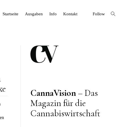
open
Startseite
Ausgaben
Info
Kontakt
Follow
search
form
u
ke
CannaVision
– Das
Magazin für die
a
Cannabiswirtschaft
ten