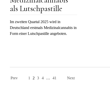
als Lutschpastille
Im zweiten Quartal 2025 wird in
Deutschland erstmals Medizinalcannabis in
Form einer Lutschpastille angeboten.
Page
navigation
Prev
1
2
3
4
…
41
Next