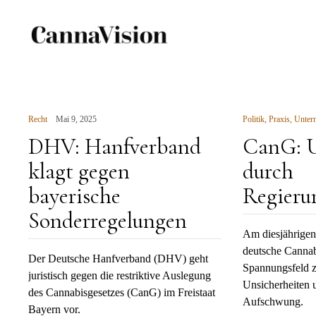
CANNAVISIO
Skip
to
content
Journal
Recht
Mai 9, 2025
Politik
,
Praxis
,
Unter
DHV: Hanfverband
CanG: U
klagt gegen
durch
bayerische
Regieru
Sonderregelungen
Am diesjährigen
deutsche Canna
Der Deutsche Hanfverband (DHV) geht
Spannungsfeld z
juristisch gegen die restriktive Auslegung
Unsicherheiten 
des Cannabisgesetzes (CanG) im Freistaat
Aufschwung.
Bayern vor.