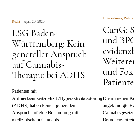
Unternehmen
,
Politik
Recht
April 29, 2025
CanG: S
LSG Baden-
und BPC
Württemberg: Kein
evidenzb
genereller Anspruch
Weitere
auf Cannabis-
und Fok
Therapie bei ADHS
Patient
Patienten mit
Aufmerksamkeitsdefizit-/Hyperaktivitätsstörung
Die im neuen Ko
(ADHS) haben keinen generellen
angekündigte Ev
Anspruch auf eine Behandlung mit
Cannabisgesetzes
medizinischem Cannabis.
Branchenvertret