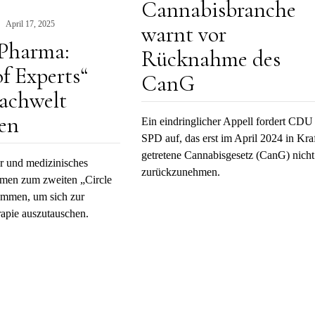
Cannabisbranche
April 17, 2025
warnt vor
 Pharma:
Rücknahme des
of Experts“
CanG
Fachwelt
en
Ein eindringlicher Appell fordert CDU
SPD auf, das erst im April 2024 in Kra
getretene Cannabisgesetz (CanG) nicht
r und medizinisches
zurückzunehmen.
amen zum zweiten „Circle
ammen, um sich zur
apie auszutauschen.