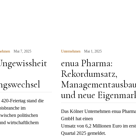
N
nehmen
Mai 7, 2025
Unternehmen
Mai 1, 2025
ngewissheit
enua Pharma:
Rekordumsatz,
ngswechsel
Managementausba
und neue Eigenmar
 420-Feiertag stand die
bisbranche im
Das Kölner Unternehmen enua Pharm
wischen politischen
GmbH hat einen
und wirtschaftlichem
Umsatz von 6,2 Millionen Euro im ers
Quartal 2025 gemeldet.