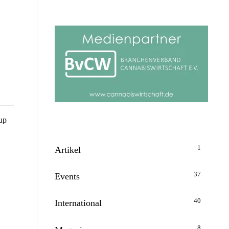
up
1
Artikel
37
Events
40
International
8