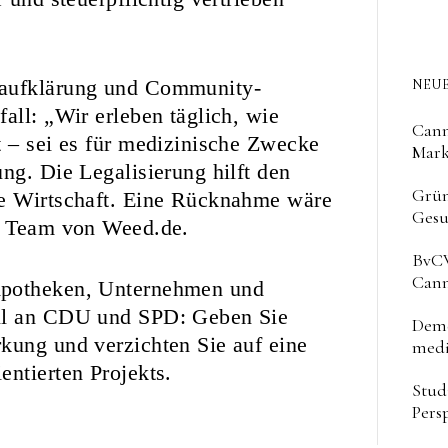
saufklärung und Community-
NEUE
all: „Wir erleben täglich, wie
Cann
t – sei es für medizinische Zwecke
Mark
ng. Die Legalisierung hilft den
Grün
ie Wirtschaft. Eine Rücknahme wäre
Gesu
as Team von Weed.de.
BvCW
Cann
Apotheken, Unternehmen und
ell an CDU und SPD: Geben Sie
Deme
kung und verzichten Sie auf eine
medi
entierten Projekts.
Stud
Pers