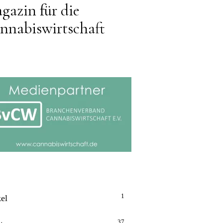
gazin für die
nnabiswirtschaft
1
kel
37