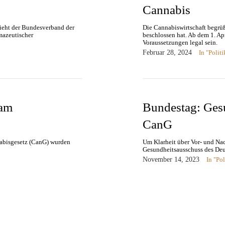
Cannabis
zieht der Bundesverband der
Die Cannabiswirtschaft begrü
mazeutischer
beschlossen hat. Ab dem 1. Ap
Voraussetzungen legal sein.
Februar 28, 2024
In "Politi
 am
Bundestag: Gesu
CanG
bisgesetz (CanG) wurden
Um Klarheit über Vor- und Nac
Gesundheitsausschuss des Deu
November 14, 2023
In "Pol