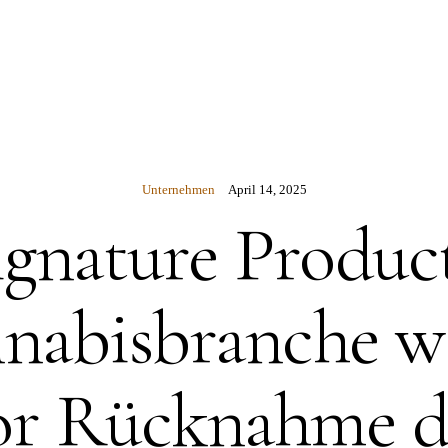
N
Unternehmen
April 14, 2025
ignature Product
nabisbranche w
or Rücknahme d