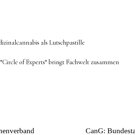
ue
dizinalcannabis als Lutschpastille
g
“Circle of Experts“ bringt Fachwelt zusammen
chenverband
CanG: Bundestag