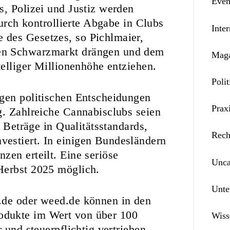
Even
s, Polizei und Justiz werden
durch kontrollierte Abgabe in Clubs
Inter
 des Gesetzes, so Pichlmaier,
en Schwarzmarkt drängen und dem
Maga
telliger Millionenhöhe entziehen.
Polit
igen politischen Entscheidungen
Prax
g. Zahlreiche Cannabisclubs seien
e Beträge in Qualitätsstandards,
Rech
estiert. In einigen Bundesländern
zen erteilt. Eine seriöse
Unca
Herbst 2025 möglich.
Unte
.de oder weed.de können in den
odukte im Wert von über 100
Wiss
 und steuerpflichtig vertrieben