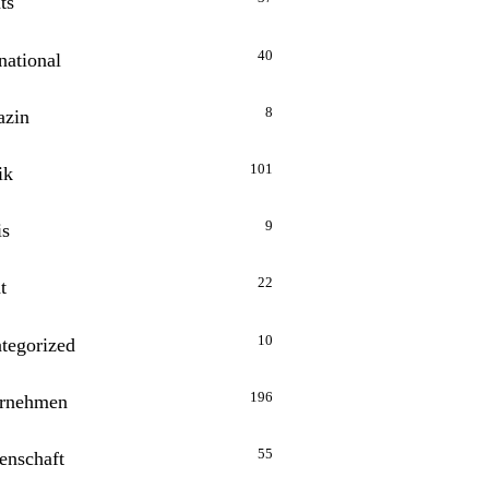
ts
40
national
8
zin
101
ik
9
is
22
t
10
tegorized
196
rnehmen
55
enschaft