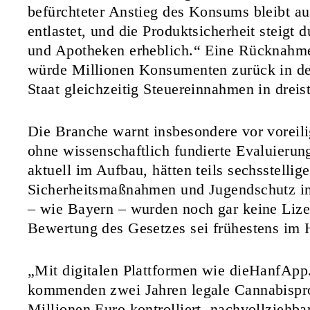
befürchteter Anstieg des Konsums bleibt au
entlastet, und die Produktsicherheit steigt 
und Apotheken erheblich.“ Eine Rücknahme
würde Millionen Konsumenten zurück in d
Staat gleichzeitig Steuereinnahmen in dreis
Die Branche warnt insbesondere vor voreil
ohne wissenschaftlich fundierte Evaluierun
aktuell im Aufbau, hätten teils sechsstellig
Sicherheitsmaßnahmen und Jugendschutz inv
– wie Bayern – wurden noch gar keine Lizen
Bewertung des Gesetzes sei frühestens im 
„Mit digitalen Plattformen wie dieHanfApp
kommenden zwei Jahren legale Cannabispr
Millionen Euro kontrolliert, nachvollziehbar