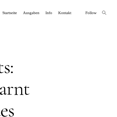
open
Startseite
Ausgaben
Info
Kontakt
Follow
search
form
s:
arnt
es