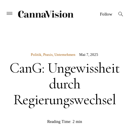
CANNAVISION
Skip
open
Primary
Follow
search
Menu
to
form
content
Politik
,
Praxis
,
Unternehmen
Mai 7, 2025
CanG: Ungewissheit
durch
Regierungswechsel
BY
Reading Time:
2 min
CannaVision