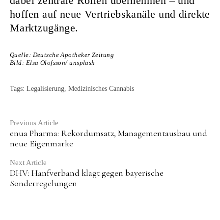
dabei zentrale Rollen übernehmen – und
hoffen auf neue Vertriebskanäle und direkte
Marktzugänge.
Quelle:
Deutsche Apotheker Zeitung
Bild: Elsa Olofsson/ unsplash
Tags:
Legalisierung
,
Medizinisches Cannabis
Continue
Previous Article
enua Pharma: Rekordumsatz, Managementausbau und
Reading
neue Eigenmarke
Next Article
DHV: Hanfverband klagt gegen bayerische
Sonderregelungen