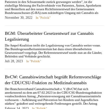
Patienten in den Schwarzmarkt zurück gezwungen werden“, ist die
einhellige Meinung der Fachverbände von Patienten, Ärzten, Apothekern
und Herstellern auf den neuen Richtlinienentwurf des Gemeinsamen
Bundesausschusses (G-BA) zum zukünftigen Umgang mit Cannabis als
Medizin. Heute wurden die Stellungnahmen verschiedener Verbände
November 30, 2022
In "Politik"
beim…
BGM: Überarbeiteter Gesetzentwurf zur Cannabis
Legalisierung
Die Ampel-Koalition treibt die Legalisierung von Cannabis weiter voran.
Das Bundesgesundheitsministerium hat dazu einen überarbeiteten
Gesetzentwurf vorgelegt. Der Referentenentwurf wurde nun an die Länder,
Behörden und Verbände geschickt.
Juli 28, 2023
In "Politik"
BvCW: Cannabiswirtschaft begrüßt Reformvorschläge
der CDU/CSU-Fraktion zu Medizinalcannabis
Der Branchenverband Cannabiswirtschaft e. V. (BvCW) hat sich
anerkennend zu dem am 07.02.2023 in der CDU/CSU-Bundestagsfraktion
verabschiedeten Antrag „Patientenversorgung mit Cannabisarzneimitteln
verbessern – Aufklärung und Prävention bei Kindern und Jugendlichen
stärken“ geäußert und weitergehende Forderungen gestellt. Der Antrag
biete gute Ansätze zu den aktuell anstehenden Verbesserungsbedarfen bei
Februar 14, 2023
In "Politik"