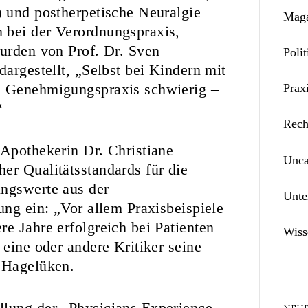
) und postherpetische Neuralgie
Maga
 bei der Verordnungspraxis,
wurden von Prof. Dr. Sven
Polit
dargestellt, „Selbst bei Kindern mit
e Genehmigungspraxis schwierig –
Prax
“
Rech
 Apothekerin Dr. Christiane
Unca
er Qualitätsstandards für die
ungswerte aus der
Unte
ung ein: „Vor allem Praxisbeispiele
e Jahre erfolgreich bei Patienten
Wiss
 eine oder andere Kritiker seine
x Hagelüken.
llung der „Physicians Experience