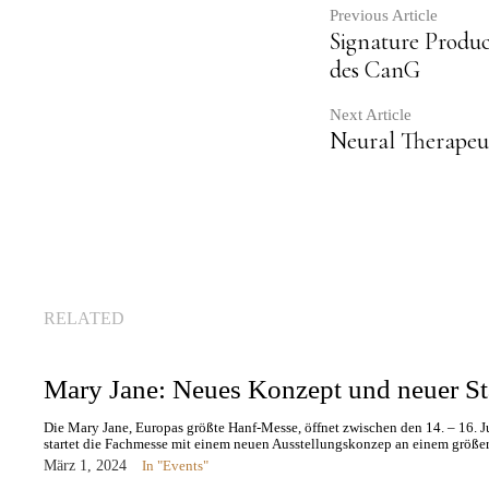
Contin
Previous Article
Signature Produ
des CanG
Readin
Next Article
Neural Therapeu
RELATED
Mary Jane: Neues Konzept und neuer St
Die Mary Jane, Europas größte Hanf-Messe, öffnet zwischen den 14. – 16. Ju
startet die Fachmesse mit einem neuen Ausstellungskonzep an einem größer
März 1, 2024
In "Events"