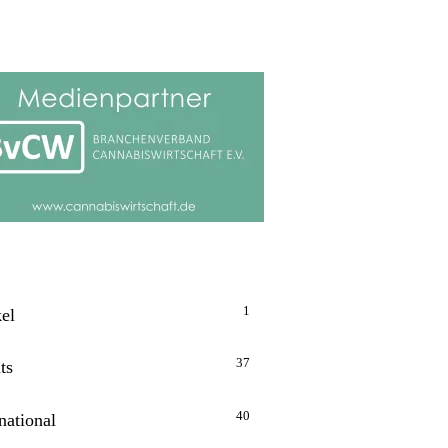
1
kel
37
ts
40
national