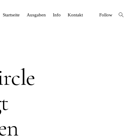
open
Startseite
Ausgaben
Info
Kontakt
Follow
search
form
rcle
t
en