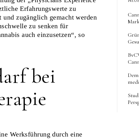
NEUE
ztliche Erfahrungswerte zu
Cann
rt und zugänglich gemacht werden
Mark
mschwelle zu senken für
nnabis auch einzusetzen“, so
Grün
Gesu
BvCW
Cann
arf bei
Deme
medi
erapie
Stud
Pers
eine Werksführung durch eine