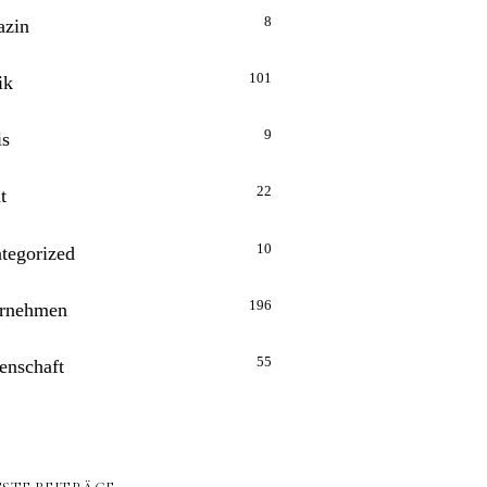
8
zin
101
ik
9
is
22
t
10
tegorized
196
rnehmen
55
enschaft