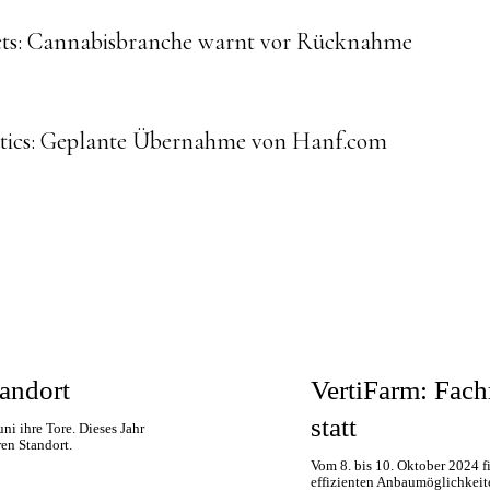
ue
cts: Cannabisbranche warnt vor Rücknahme
g
tics: Geplante Übernahme von Hanf.com
andort
VertiFarm: Fach
statt
ni ihre Tore. Dieses Jahr
en Standort.
Vom 8. bis 10. Oktober 2024 fi
effizienten Anbaumöglichkei