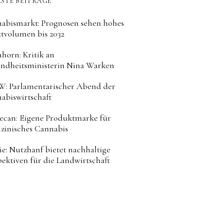
STE BEITRÄGE
abismarkt: Prognosen sehen hohes
tvolumen bis 2032
horn: Kritik an
ndheitsministerin Nina Warken
: Parlamentarischer Abend der
abiswirtschaft
can: Eigene Produktmarke für
zinisches Cannabis
ie: Nutzhanf bietet nachhaltige
pektiven für die Landwirtschaft