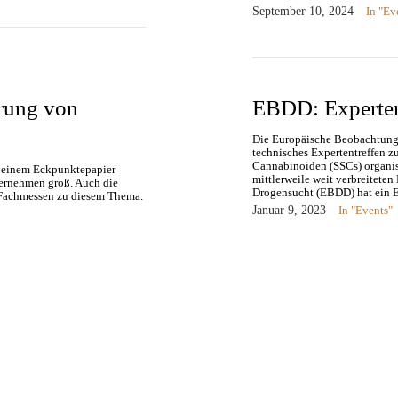
September 10, 2024
In "Ev
erung von
EBDD: Experten
Die Europäische Beobachtungs
technisches Expertentreffen 
Cannabinoiden (SSCs) organis
t einem Eckpunktepapier
mittlerweile weit verbreitet
ternehmen groß. Auch die
Drogensucht (EBDD) hat ein 
n Fachmessen zu diesem Thema.
Januar 9, 2023
In "Events"