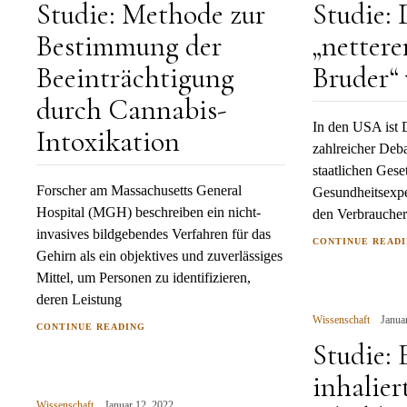
Studie: Methode zur
Studie:
Bestimmung der
„nettere
Beeinträchtigung
Bruder“
durch Cannabis-
In den USA ist
Intoxikation
zahlreicher Deb
staatlichen Ges
Forscher am Massachusetts General
Gesundheitsexpe
Hospital (MGH) beschreiben ein nicht-
den Verbraucher
invasives bildgebendes Verfahren für das
CONTINUE READ
Gehirn als ein objektives und zuverlässiges
Mittel, um Personen zu identifizieren,
deren Leistung
Wissenschaft
Janua
CONTINUE READING
Studie: 
inhalie
Wissenschaft
Januar 12, 2022