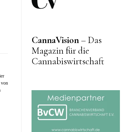
CannaVision
– Das
Magazin für die
Cannabiswirtschaft
ier
 von
n