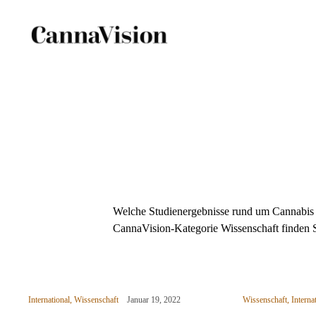
CANNAVISIO
Skip
to
content
Welche Studienergebnisse rund um Cannabis g
CannaVision-Kategorie Wissenschaft finden S
International
,
Wissenschaft
Januar 19, 2022
Wissenschaft
,
Interna