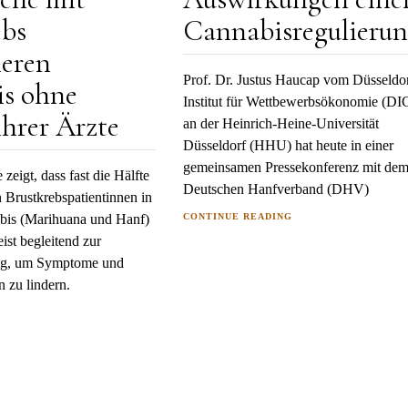
ebs
Cannabisregulieru
eren
Prof. Dr. Justus Haucap vom Düsseldor
s ohne
Institut für Wettbewerbsökonomie (DI
ihrer Ärzte
an der Heinrich-Heine-Universität
Düsseldorf (HHU) hat heute in einer
gemeinsamen Pressekonferenz mit de
zeigt, dass fast die Hälfte
Deutschen Hanfverband (DHV)
 Brustkrebspatientinnen in
is (Marihuana und Hanf)
CONTINUE READING
ist begleitend zur
ng, um Symptome und
 zu lindern.