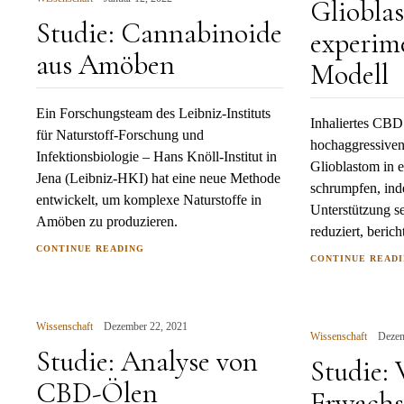
Gliobla
Studie: Cannabinoide
experim
aus Amöben
Modell
Ein Forschungsteam des Leibniz-Instituts
Inhaliertes CBD 
für Naturstoff-Forschung und
hochaggressiven
Infektionsbiologie – Hans Knöll-Institut in
Glioblastom in 
Jena (Leibniz-HKI) hat eine neue Methode
schrumpfen, ind
entwickelt, um komplexe Naturstoffe in
Unterstützung 
Amöben zu produzieren.
reduziert, beric
CONTINUE READING
CONTINUE READ
Wissenschaft
Dezember 22, 2021
Wissenschaft
Dezem
Studie: Analyse von
Studie: 
CBD-Ölen
Erwachs