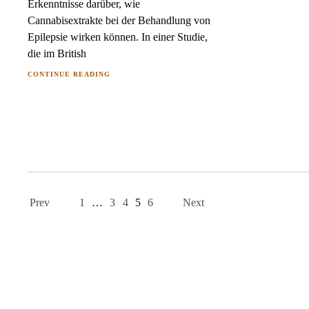
Erkenntnisse darüber, wie
Cannabisextrakte bei der Behandlung von
Epilepsie wirken können. In einer Studie,
die im British
CONTINUE READING
Page
navigation
Prev
1
…
3
4
5
6
Next