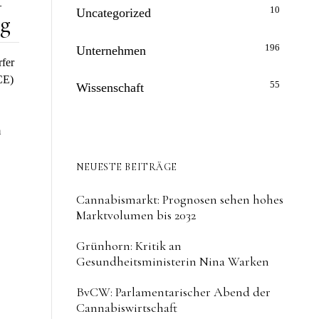
10
Uncategorized
ng
196
Unternehmen
fer
CE)
55
Wissenschaft
m
NEUESTE BEITRÄGE
Cannabismarkt: Prognosen sehen hohes
Marktvolumen bis 2032
Grünhorn: Kritik an
Gesundheitsministerin Nina Warken
BvCW: Parlamentarischer Abend der
Cannabiswirtschaft