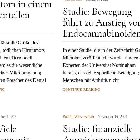
stom in einem
Studie: Bewegung
entellen
führt zu Anstieg vo
Endocannabinoide
lässt die Größe des
, tödlichen Hirntumors
In einer Studie, die in der Zeitschrift G
einem Tiermodell
Microbes veröffentlicht wurde, fanden
em es die wesentliche
Experten der Universität Nottingham
seiner Mikroumgebung
heraus, dass eine sportliche Betätigung
hten Forscher des Dental
Menschen mit Arthritis nicht
ING
CONTINUE READING
ber 1, 2021
Politik
,
Wissenschaft
November 16, 2021
Viele
Studie: finanzielle
ene mit
Auswirkungen eine