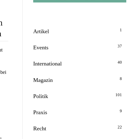
n
n
1
Artikel
37
Events
ut
40
International
 bei
8
Magazin
101
Politik
9
Praxis
22
Recht
r