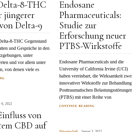
 Delta-8-THC
Endosane
r jüngerer
Pharmaceuticals:
 von Delta-9
Studie zur
Erforschung neuer
 Delta-8-THC Gegenstand
PTBS-Wirkstoffe
atten und Gespräche in den
etzgebungen, unter
Endosane Pharmaceuticals und die
rten und vor allem unter
University of California Irvine (UCI)
n, von denen viele es
haben vereinbart, die Wirksamkeit zwe
ING
innovativer Wirkstoffe zur Behandlung
Posttraumatischen Belastungsstörunge
(PTBS) mit einer Reihe von
r 6, 2022
CONTINUE READING
Einfluss von
rtem CBD auf
Wissenschaft
Januar 3, 2022