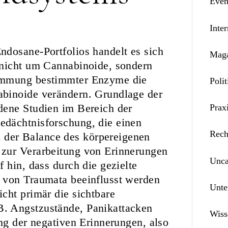
Even
Inter
ndosane-Portfolios handelt es sich
Maga
 nicht um Cannabinoide, sondern
Hemmung bestimmter Enzyme die
Polit
abinoide verändern. Grundlage der
dene Studien im Bereich der
Prax
dächtnisforschung, die einen
Rech
der Balance des körpereigenen
 zur Verarbeitung von Erinnerungen
Unca
 hin, dass durch die gezielte
 von Traumata beeinflusst werden
Unte
cht primär die sichtbare
. Angstzustände, Panikattacken
Wiss
ng der negativen Erinnerungen, also