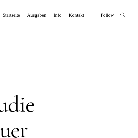
open
Startseite
Ausgaben
Info
Kontakt
Follow
search
form
udie
euer