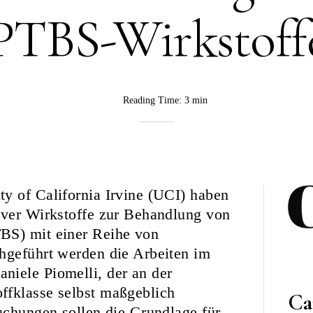
PTBS-Wirkstoff
Reading Time:
3 min
BY
Rebekka
Nurkanovic
y of California Irvine (UCI) haben
iver Wirkstoffe zur Behandlung von
BS) mit einer Reihe von
hgeführt werden die Arbeiten im
niele Piomelli, der an der
ffklasse selbst maßgeblich
Ca
suchungen sollen die Grundlage für