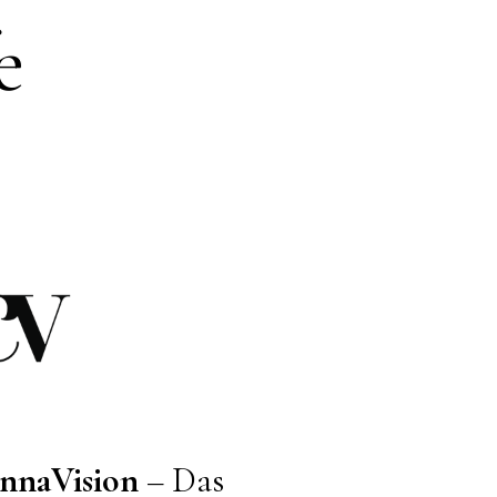
e
nnaVision
– Das