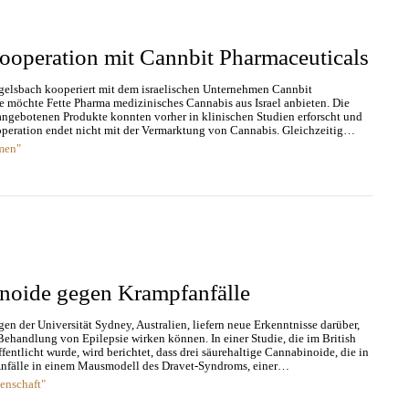
ooperation mit Cannbit Pharmaceuticals
elsbach kooperiert mit dem israelischen Unternehmen Cannbit
nie möchte Fette Pharma medizinisches Cannabis aus Israel anbieten. Die
gebotenen Produkte konnten vorher in klinischen Studien erforscht und
peration endet nicht mit der Vermarktung von Cannabis. Gleichzeitig…
men"
inoide gegen Krampfanfälle
 der Universität Sydney, Australien, liefern neue Erkenntnisse darüber,
Behandlung von Epilepsie wirken können. In einer Studie, die im British
entlicht wurde, wird berichtet, dass drei säurehaltige Cannabinoide, die in
 Anfälle in einem Mausmodell des Dravet-Syndroms, einer…
senschaft"