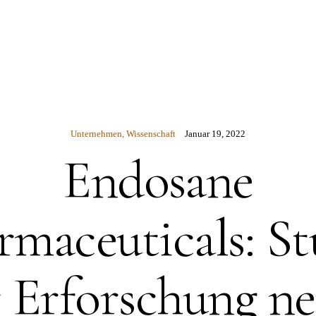
N
Unternehmen
,
Wissenschaft
Januar 19, 2022
Endosane
rmaceuticals: St
 Erforschung n