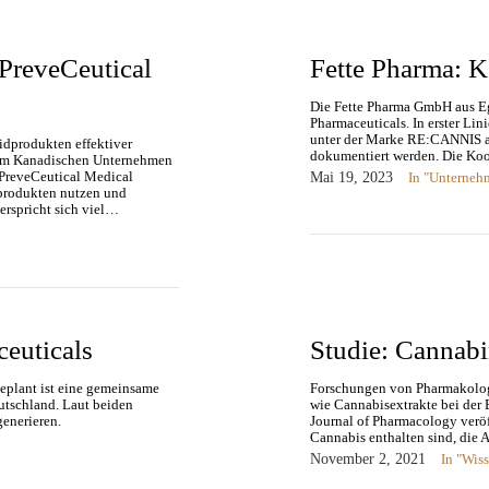
PreveCeutical
Fette Pharma: K
Die Fette Pharma GmbH aus Eg
Pharmaceuticals. In erster Li
unter der Marke RE:CANNIS an
dprodukten effektiver
dokumentiert werden. Die Koo
dem Kanadischen Unternehmen
 PreveCeutical Medical
Mai 19, 2023
In "Unterneh
produkten nutzen und
rspricht sich viel…
ceuticals
Studie: Cannab
Geplant ist eine gemeinsame
Forschungen von Pharmakologen
utschland. Laut beiden
wie Cannabisextrakte bei der 
generieren.
Journal of Pharmacology veröff
Cannabis enthalten sind, die
November 2, 2021
In "Wis