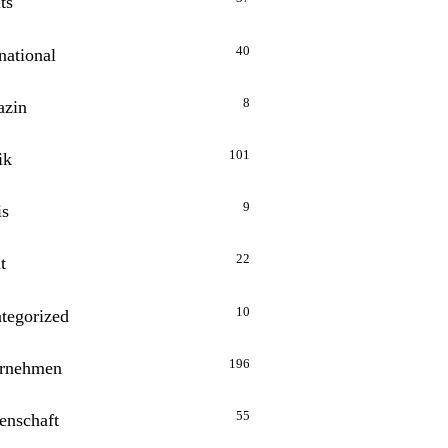
ts
40
national
8
zin
101
ik
9
is
22
t
10
tegorized
196
rnehmen
55
enschaft