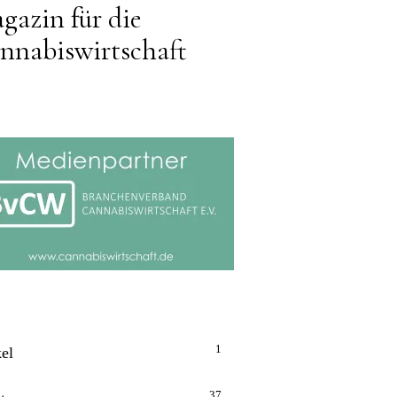
gazin für die
nnabiswirtschaft
1
kel
37