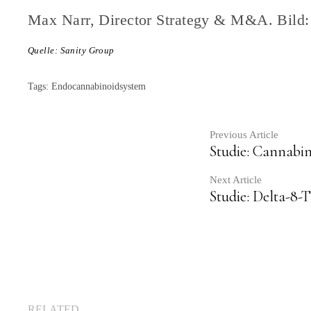
Max Narr, Director Strategy & M&A. Bild
Quelle: Sanity Group
Tags:
Endocannabinoidsystem
Contin
Previous Article
Studie: Cannabi
Readin
Next Article
Studie: Delta-8-
RELATED