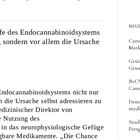
NEUE
lfe des Endocannabinoidsystems
Cann
, sondern vor allem die Ursache
Mark
Grün
Gesu
BvCW
Cann
 Endocannabinoidsystems nicht nur
 die Ursache selbst adressieren zu
Deme
medi
dizinischer Direktor von
ie Nutzung des
Stud
 in das neurophysiologische Gefüge
Pers
rfügbare Medikamente. „Die Chance