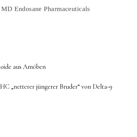
: MD Endosane Pharmaceuticals
ue
noide aus Amöben
g
THC „netterer jüngerer Bruder“ von Delta-9