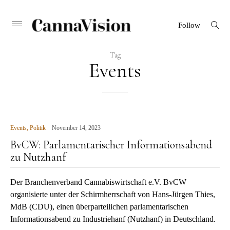
CANNAVISION
Skip
open
Primary
Follow
search
Menu
to
form
content
Tag
Events
Events
,
Politik
November 14, 2023
BvCW: Parlamentarischer Informationsabend
zu Nutzhanf
Der Branchenverband Cannabiswirtschaft e.V. BvCW
organisierte unter der Schirmherrschaft von Hans-Jürgen Thies,
MdB (CDU), einen überparteilichen parlamentarischen
Informationsabend zu Industriehanf (Nutzhanf) in Deutschland.