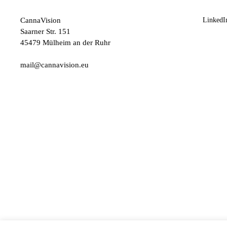
CannaVision
LinkedI
Saarner Str. 151
45479 Mülheim an der Ruhr
mail@cannavision.eu
CANNAVISION