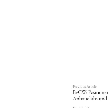
Contin
Previous Article
BvCW: Positionen
Anbauclubs und 
Readin