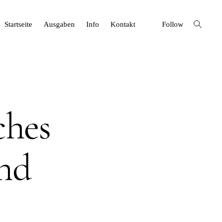
open
Startseite
Ausgaben
Info
Kontakt
Follow
search
form
ches
nd