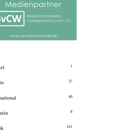
1
kel
37
ts
40
national
8
zin
101
ik