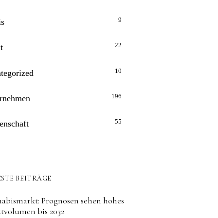
9
is
22
t
10
tegorized
196
rnehmen
55
enschaft
STE BEITRÄGE
abismarkt: Prognosen sehen hohes
tvolumen bis 2032