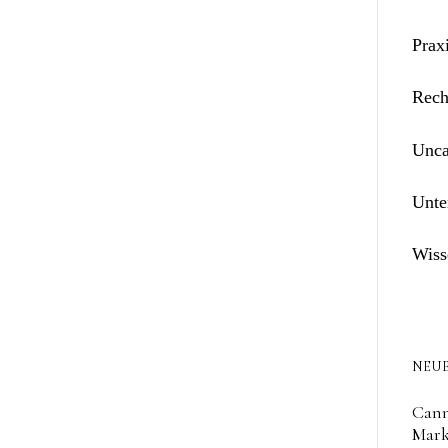
Prax
Rech
Unca
Unte
Wiss
NEUE
Cann
Mark