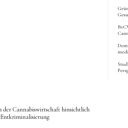
Grün
Gesu
BvCW
Cann
Deme
medi
Stud
Pers
ue
 der Cannabiswirtschaft hinsichtlich
Entkriminalisierung
g