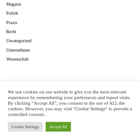
Magazin
Politik
Praxis
Recht
Uncategorized
Unternehmen
Wissenschaft
Suchen
Suchen
We use cookies on our website to give you the most relevant
experience by remembering your preferences and repeat visits.
By clicking “Accept All”, you consent to the use of ALL the
cookies. However, you may visit "Cookie Settings" to provide a
CANNAVISION
controlled consent.
Cookie Settings
Accept All
© 2022
EYEPRESS FACHMEDIEN GMBH