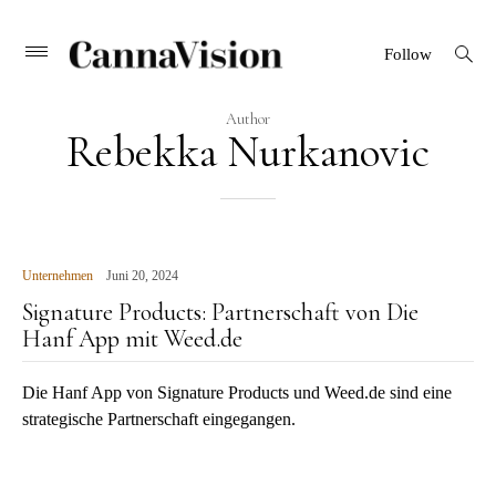
CANNAVISION
Skip
open
Primary
Follow
search
Menu
to
form
content
Author
Rebekka Nurkanovic
Unternehmen
Juni 20, 2024
Signature Products: Partnerschaft von Die
Hanf App mit Weed.de
Die Hanf App von Signature Products und Weed.de sind eine
strategische Partnerschaft eingegangen.