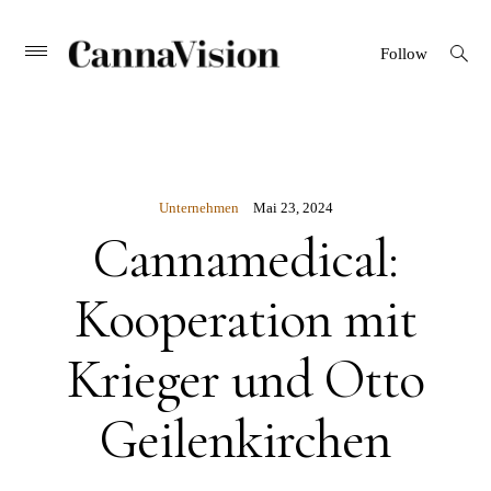
CANNAVISION
Skip
open
Primary
Follow
search
Menu
to
form
content
Unternehmen
Mai 23, 2024
Cannamedical:
Kooperation mit
Krieger und Otto
Geilenkirchen