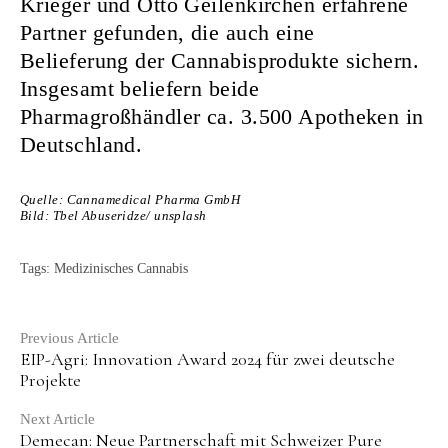
Krieger und Otto Geilenkirchen erfahrene
Partner gefunden, die auch eine
Belieferung der Cannabisprodukte sichern.
Insgesamt beliefern beide
Pharmagroßhändler ca. 3.500 Apotheken in
Deutschland.
Quelle: Cannamedical Pharma GmbH
Bild: Tbel Abuseridze/ unsplash
Tags:
Medizinisches Cannabis
Continue
Previous Article
EIP-Agri: Innovation Award 2024 für zwei deutsche
Reading
Projekte
Next Article
Demecan: Neue Partnerschaft mit Schweizer Pure