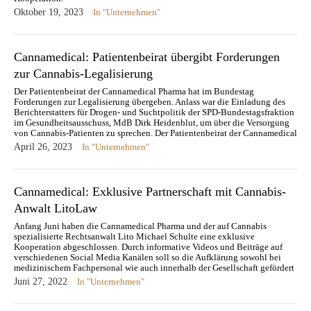
Oktober 19, 2023
In "Unternehmen"
Cannamedical: Patientenbeirat übergibt Forderungen
zur Cannabis-Legalisierung
Der Patientenbeirat der Cannamedical Pharma hat im Bundestag
Forderungen zur Legalisierung übergeben. Anlass war die Einladung des
Berichterstatters für Drogen- und Suchtpolitik der SPD-Bundestagsfraktion
im Gesundheitsausschuss, MdB Dirk Heidenblut, um über die Versorgung
von Cannabis-Patienten zu sprechen. Der Patientenbeirat der Cannamedical
Pharma hat das Ziel, die Bedürfnisse und Wünsche von…
April 26, 2023
In "Unternehmen"
Cannamedical: Exklusive Partnerschaft mit Cannabis-
Anwalt LitoLaw
Anfang Juni haben die Cannamedical Pharma und der auf Cannabis
spezialisierte Rechtsanwalt Lito Michael Schulte eine exklusive
Kooperation abgeschlossen. Durch informative Videos und Beiträge auf
verschiedenen Social Media Kanälen soll so die Aufklärung sowohl bei
medizinischem Fachpersonal wie auch innerhalb der Gesellschaft gefördert
werden. Denn nach wie vor haben viele…
Juni 27, 2022
In "Unternehmen"