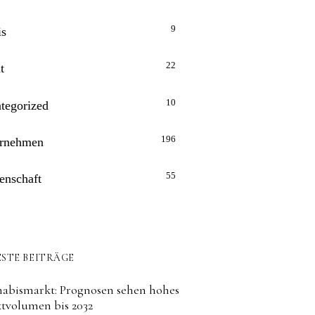
9
is
22
t
10
tegorized
196
rnehmen
55
enschaft
STE BEITRÄGE
abismarkt: Prognosen sehen hohes
tvolumen bis 2032