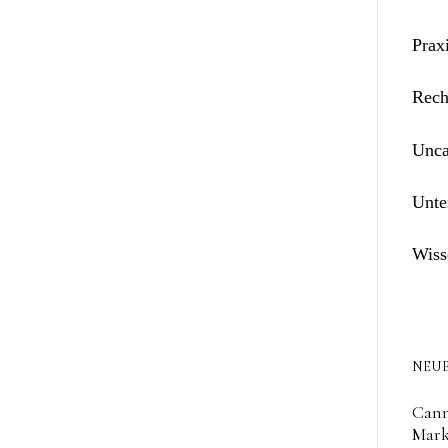
Prax
Rech
Unca
Unte
Wiss
NEUE
Cann
Mark