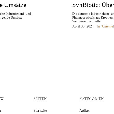
de Umsätze
SynBiotic: Über
che Industriehanf- und
Die deutsche Industriehanf- 
eigende Umsätze.
Pharmaceuticals aus Kroatien
Wettbewerbsvorteile.
April 30, 2024
In "Untern
OW
SEITEN
KATEGORIEN
n
Startseite
Artikel