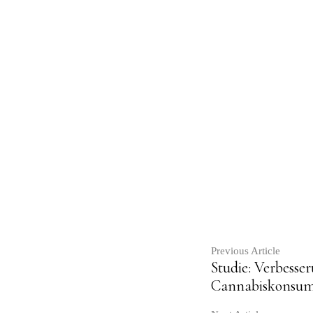
Contin
Previous Article
Studie: Verbesse
Cannabiskonsu
Readin