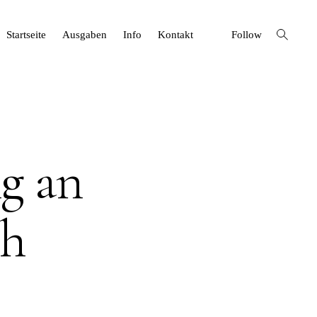
open
Startseite
Ausgaben
Info
Kontakt
Follow
search
form
g an
th