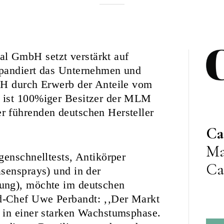
Rebekka
Nurkanovic
l GmbH setzt verstärkt auf
xpandiert das Unternehmen und
bH durch Erwerb der Anteile vom
 ist 100%iger Besitzer der MLM
 führenden deutschen Hersteller
Ca
Ma
genschnelltests, Antikörper
Ca
sensprays) und in der
ung), möchte im deutschen
d-Chef Uwe Perbandt: ‚‚Der Markt
 in einer starken Wachstumsphase.