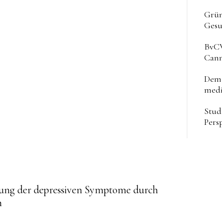
Grün
Gesu
BvCW
Cann
Deme
medi
Stud
Pers
ue
rung der depressiven Symptome durch
m
g