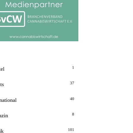
1
kel
37
ts
40
national
8
zin
101
ik