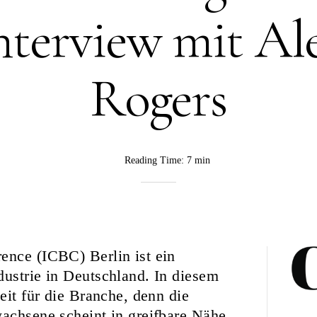
nterview mit Al
Rogers
Reading Time:
7 min
BY
Rebekka
Nurkanovic
ence (ICBC) Berlin ist ein
dustrie in Deutschland. In diesem
eit für die Branche, denn die
wachsene scheint in greifbare Nähe