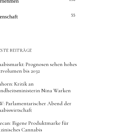
rnehmen
55
enschaft
STE BEITRÄGE
abismarkt: Prognosen sehen hohes
tvolumen bis 2032
horn: Kritik an
ndheitsministerin Nina Warken
: Parlamentarischer Abend der
abiswirtschaft
can: Eigene Produktmarke für
zinisches Cannabis