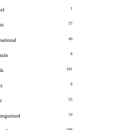
1
kel
37
ts
40
national
8
zin
101
ik
9
is
22
t
10
tegorized
196