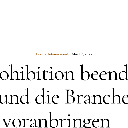
N
Events
,
International
Mai 17, 2022
ohibition been
und die Branch
voranbringen –