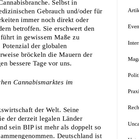
 Cannabisbranche. Selbst in
edizinischen Gebrauch und/oder für
Arti
arkeiten immer noch direkt oder
Even
dern betroffen. Sie erschwert den
 führt in gewissem Maße zu
Inter
Potenzial der globalen
erweise bröckeln die Mauern der
Maga
gen bessere Tage vor uns.
Polit
schen Cannabismarktes im
Prax
Rech
swirtschaft der Welt. Seine
e der derzeit legalen Länder
Unca
 sein BIP ist mehr als doppelt so
zusammengenommen. Deutschland ist