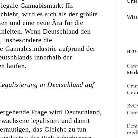
Unte
 legale Cannabismarkt für
hieht, wird es sich als der größte
Wiss
sen und eine neue Ära für die
einleiten. Wenn Deutschland den
, insbesondere die
e Cannabisindustrie aufgrund der
NEUE
eutschlands innerhalb der
n laufen.
Cann
Mark
egalisierung in Deutschland auf
Grün
Gesu
BvCW
hergehende Frage wird Deutschland,
Cann
wachsene legalisiert und damit
Deme
 ermutigen, das Gleiche zu tun.
medi
sindustrie der Welt beherbergen