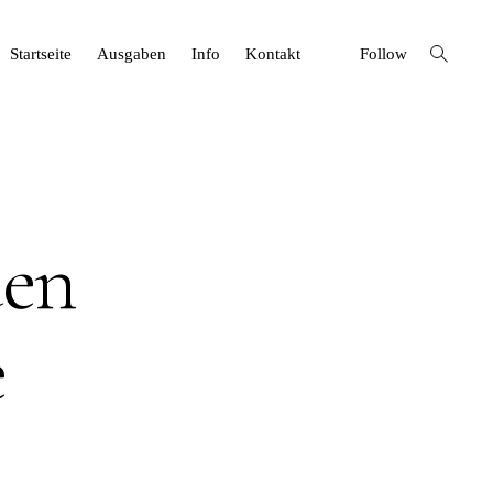
open
Startseite
Ausgaben
Info
Kontakt
Follow
search
form
den
e