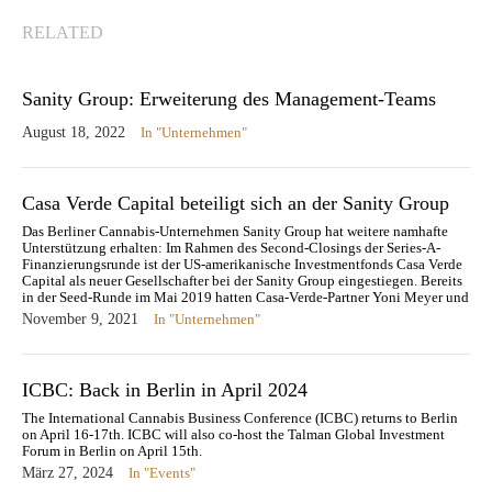
RELATED
Sanity Group: Erweiterung des Management-Teams
August 18, 2022
In "Unternehmen"
Casa Verde Capital beteiligt sich an der Sanity Group
Das Berliner Cannabis-Unternehmen Sanity Group hat weitere namhafte
Unterstützung erhalten: Im Rahmen des Second-Closings der Series-A-
Finanzierungsrunde ist der US-amerikanische Investmentfonds Casa Verde
Capital als neuer Gesellschafter bei der Sanity Group eingestiegen. Bereits
in der Seed-Runde im Mai 2019 hatten Casa-Verde-Partner Yoni Meyer und
Managing Partner Karan Wadhera über ein eigens…
November 9, 2021
In "Unternehmen"
ICBC: Back in Berlin in April 2024
The International Cannabis Business Conference (ICBC) returns to Berlin
on April 16-17th. ICBC will also co-host the Talman Global Investment
Forum in Berlin on April 15th.
März 27, 2024
In "Events"