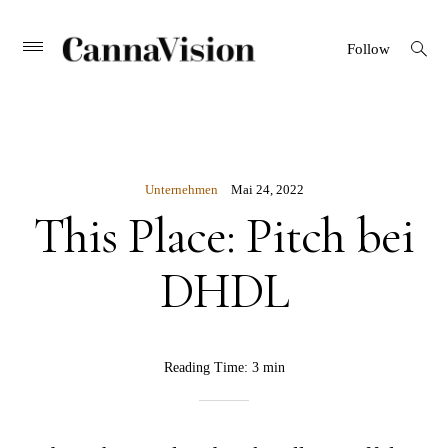
CANNAVISION
Skip
open
Primary
Follow
search
Menu
to
form
content
Unternehmen
Mai 24, 2022
This Place: Pitch bei
DHDL
BY
Reading Time:
3 min
Rebekka
Nurkanovic