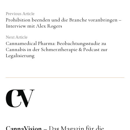
Continue
Previous Article
Prohibition beenden und die Branche voranbringen –
Reading
Interview mit Alex Rogers
Next Article
Cannamedical Pharma: Beobachtungsstudie zu
Cannabis in der Schmerztherapie & Podcast zur
Legalisierung
CannaVision
– Das Magazin für die