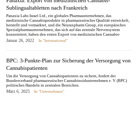
Panaxia: Export von medizinischen Cannabis-
Sublingualtabletten nach Frankreich
Panaxia Labs Israel Ltd., ein globales Pharmaunternehmen, das
medizinische Cannabisprodukte in pharmazeutischer Qualität entwickelt,
herstellt und vermarktet, und die Neuraxpharm Group, ein europäisches
Spezialpharmaunternehmen, das sich auf das zentrale Nervensystem
konzentriert, haben den ersten Export von medizinischen Cannabis-
Sublingualtabletten aus Israel nach Frankreich bekanntgegeben. Die
Januar 26, 2022
In "International"
Ausfuhr ist Teil eines Programms der…
BPC: 3-Punkte-Plan zur Sicherung der Versorgung von
Cannabispatienten
Um die Versorgung von Cannabispatienten zu sichern, fordert der
Bundesverband pharmazeutischer Cannabinoidunternehmen e. V. (BPC)
politisches Handeln in zentralen Bereichen.
März 6, 2025
In "Unternehmen"