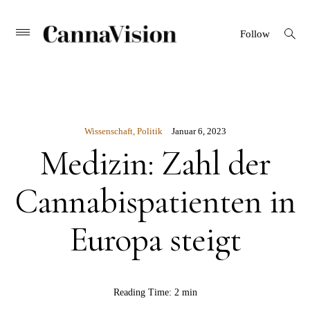
CANNAVISION
Skip
open
Primary
Follow
search
Menu
to
form
content
Wissenschaft
,
Politik
Januar 6, 2023
Medizin: Zahl der
Cannabispatienten in
Europa steigt
BY
Reading Time:
2 min
CannaVision