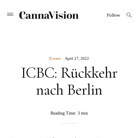
CANNAVISION
Skip
open
Primary
Follow
search
Menu
to
form
content
Events
April 27, 2022
ICBC: Rückkehr
nach Berlin
BY
Reading Time:
3 min
Rebekka
Nurkanovic