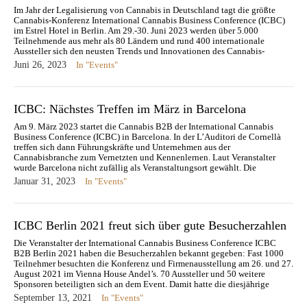
Im Jahr der Legalisierung von Cannabis in Deutschland tagt die größte
Cannabis-Konferenz International Cannabis Business Conference (ICBC)
im Estrel Hotel in Berlin. Am 29.-30. Juni 2023 werden über 5.000
Teilnehmende aus mehr als 80 Ländern und rund 400 internationale
Aussteller sich den neusten Trends und Innovationen des Cannabis-
Marktes widmen. 2023…
Juni 26, 2023
In "Events"
ICBC: Nächstes Treffen im März in Barcelona
Am 9. März 2023 startet die Cannabis B2B der International Cannabis
Business Conference (ICBC) in Barcelona. In der L’Auditori de Cornellà
treffen sich dann Führungskräfte und Unternehmen aus der
Cannabisbranche zum Vernetzten und Kennenlernen. Laut Veranstalter
wurde Barcelona nicht zufällig als Veranstaltungsort gewählt. Die
spanische Metropole gelte als ‚‚die weltweite…
Januar 31, 2023
In "Events"
ICBC Berlin 2021 freut sich über gute Besucherzahlen
Die Veranstalter der International Cannabis Business Conference ICBC
B2B Berlin 2021 haben die Besucherzahlen bekannt gegeben: Fast 1000
Teilnehmer besuchten die Konferenz und Firmenausstellung am 26. und 27.
August 2021 im Vienna House Andel’s. 70 Aussteller und 50 weitere
Sponsoren beteiligten sich an dem Event. Damit hatte die diesjährige
Veranstaltung…
September 13, 2021
In "Events"