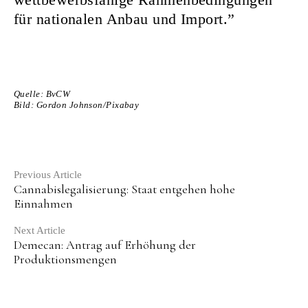
für nationalen Anbau und Import.”
Quelle: BvCW
Bild: Gordon Johnson/Pixabay
Continue
Previous Article
Cannabislegalisierung: Staat entgehen hohe
Reading
Einnahmen
Next Article
Demecan: Antrag auf Erhöhung der
Produktionsmengen