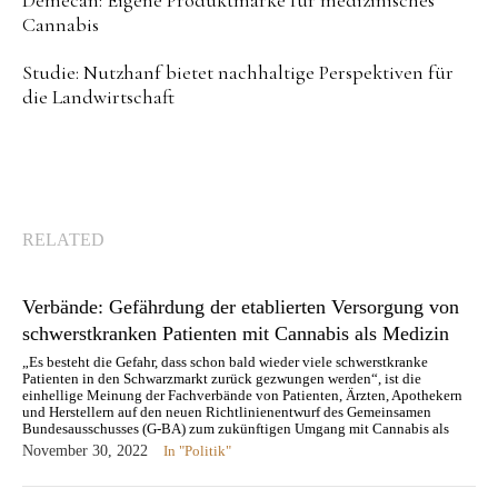
Demecan: Eigene Produktmarke für medizinisches
Cannabis
Studie: Nutzhanf bietet nachhaltige Perspektiven für
die Landwirtschaft
RELATED
Verbände: Gefährdung der etablierten Versorgung von
schwerstkranken Patienten mit Cannabis als Medizin
„Es besteht die Gefahr, dass schon bald wieder viele schwerstkranke
Patienten in den Schwarzmarkt zurück gezwungen werden“, ist die
einhellige Meinung der Fachverbände von Patienten, Ärzten, Apothekern
und Herstellern auf den neuen Richtlinienentwurf des Gemeinsamen
Bundesausschusses (G-BA) zum zukünftigen Umgang mit Cannabis als
Medizin. Heute wurden die Stellungnahmen verschiedener Verbände
November 30, 2022
In "Politik"
beim…