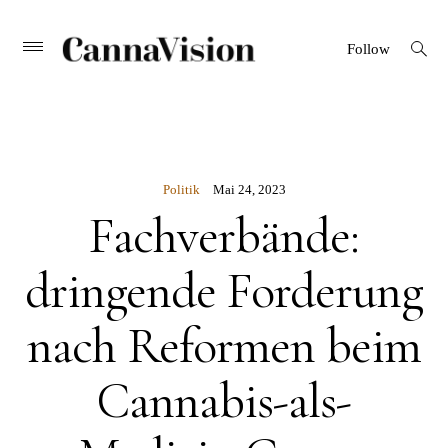
CANNAVISION
Skip
open
Primary
Follow
search
Menu
to
form
content
Politik
Mai 24, 2023
Fachverbände:
dringende Forderung
nach Reformen beim
Cannabis-als-