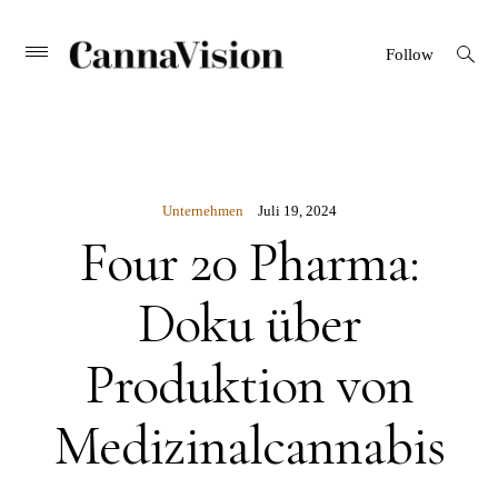
CANNAVISION
Skip
open
Primary
Follow
search
Menu
to
form
content
Unternehmen
Juli 19, 2024
Four 20 Pharma:
Doku über
Produktion von
Medizinalcannabis