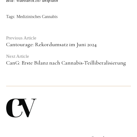
Bild: Videodeck.co/ unsplash
Tags:
Medizinisches Cannabis
Continue
Previous Article
Cantourage: Rekordumsatz im Juni 2024
Reading
Next Article
CanG: Erste Bilanz nach Cannabis-Teilliberalisierung