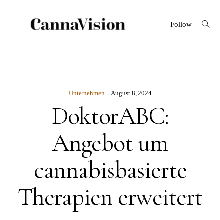
CANNAVISION
Skip
open
Primary
Follow
search
Menu
to
form
content
Unternehmen
August 8, 2024
DoktorABC:
Angebot um
cannabisbasierte
Therapien erweitert