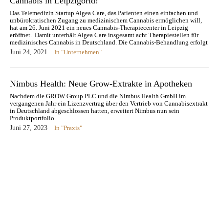
Cannabis in Leipzigorld!
Das Telemedizin Startup Algea Care, das Patienten einen einfachen und
unbürokratischen Zugang zu medizinischem Cannabis ermöglichen will,
hat am 26. Juni 2021 ein neues Cannabis-Therapiecenter in Leipzig
eröffnet. Damit unterhält Algea Care insgesamt acht Therapiestellen für
medizinisches Cannabis in Deutschland. Die Cannabis-Behandlung erfolgt
an den Standorten durch speziell geschulte und…
Juni 24, 2021
In "Unternehmen"
Nimbus Health: Neue Grow-Extrakte in Apotheken
Nachdem die GROW Group PLC und die Nimbus Health GmbH im
vergangenen Jahr ein Lizenzvertrag über den Vertrieb von Cannabisextrakt
in Deutschland abgeschlossen hatten, erweitert Nimbus nun sein
Produktportfolio.
Juni 27, 2023
In "Praxis"