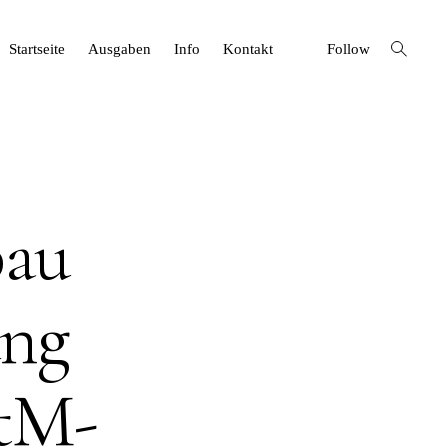
open
Startseite
Ausgaben
Info
Kontakt
Follow
search
form
bau
ung
BtM-