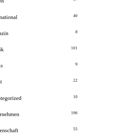
ts
40
national
8
zin
101
ik
9
is
22
t
10
tegorized
196
rnehmen
55
enschaft