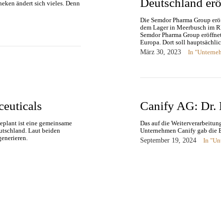
Deutschland erö
heken ändert sich vieles. Denn
Die Semdor Pharma Group eröf
dem Lager in Meerbusch im Rh
Semdor Pharma Group eröffnet
Europa. Dort soll hauptsächl
März 30, 2023
In "Unterne
ceuticals
Canify AG: Dr. 
Geplant ist eine gemeinsame
Das auf die Weiterverarbeitu
utschland. Laut beiden
Unternehmen Canify gab die Be
generieren.
September 19, 2024
In "U