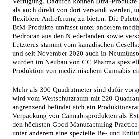
Verfügung. Dadurch können BtM-Produkte 
als auch direkt von dort versandt werden, 
flexiblere Anlieferung zu bieten. Die Pale
BtM-Produkte umfasst unter anderem medi
Bedrocan aus den Niederlanden sowie vers
Letzteres stammt vom kanadischen Gesellsc
und seit November 2020 auch in Neumünste
wurden im Neubau von CC Pharma speziel
Produktion von medizinischem Cannabis ei
Mehr als 300 Quadratmeter sind dafür vorg
wird vom Wertschutzraum mit 220 Quadra
angrenzend befindet sich ein Produktionsra
Verpackung von Cannabisprodukten als Extr
den höchsten Good Manufacturing Practice
unter anderem eine spezielle Be- und Entlü