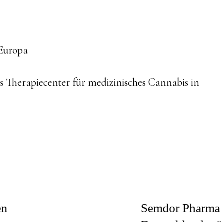
ue
Europa
g
s Therapiecenter für medizinisches Cannabis in
en
Semdor Pharma 