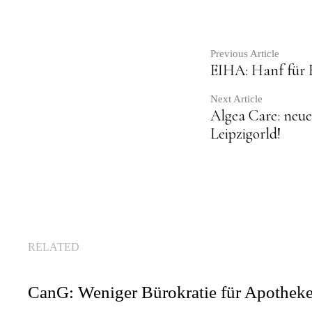
Contin
Previous Article
EIHA: Hanf für 
Readin
Next Article
Algea Care: neue
Leipzigorld!
RELATED
CanG: Weniger Bürokratie für Apothek