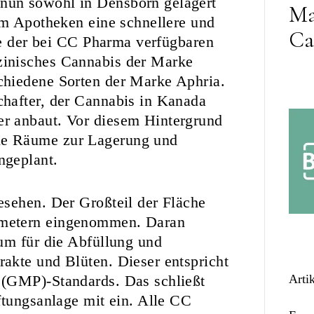
nun sowohl in Densborn gelagert
Ma
um Apotheken eine schnellere und
Ca
tte der bei CC Pharma verfügbaren
zinisches Cannabis der Marke
chiedene Sorten der Marke Aphria.
hafter, der Cannabis in Kanada
r anbaut. Vor diesem Hintergrund
le Räume zur Lagerung und
ngeplant.
esehen. Der Großteil der Fläche
tmetern eingenommen. Daran
um für die Abfüllung und
akte und Blüten. Dieser entspricht
 (GMP)-Standards. Das schließt
Arti
ftungsanlage mit ein. Alle CC