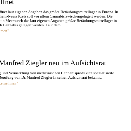
ffnet
fnet laut eigenen Angaben das größte Betäubungsmittellager in Europa. In
ein-Neuss Kreis soll vor allem Cannabis zwischengelagert werden. Die
 in Meerbusch das laut eigenen Angaben größte Betäubungsmittellager in
ich Cannabis gelagert werden. Laut dem…
hmen"
Manfred Ziegler neu im Aufsichtsrat
ng und Vermarktung von medizinischen Cannabisprodukten spezialisierte
rufung von Dr. Manfred Ziegler in seinen Aufsichtsrat bekannt.
nternehmen"