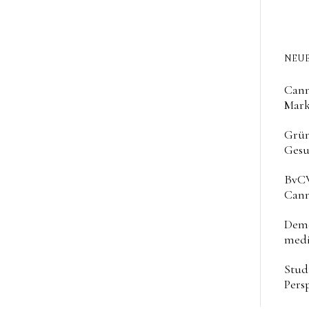
NEUE
Cann
Mark
Grün
Gesu
BvCW
Cann
Deme
medi
Stud
Pers