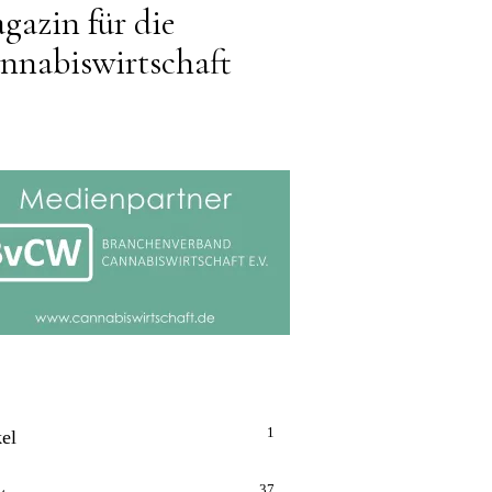
gazin für die
nnabiswirtschaft
1
kel
37