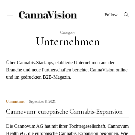
CANNAVISION
Skip
open
Primary
Follow
search
Menu
to
form
content
Category
Unternehmen
Über Cannabis-Start-ups, etablierte Unternehmen aus der
Branche und neue Partnerschaften berichtet CannaVision online
und im gedruckten B2B-Magazin.
Unternehmen
September 8, 2021
Cannovum: europäische Cannabis-Expansion
Die Cannovum AG hat mit ihrer Tochtergesellschaft, Cannovum
Health eG, die europäische Cannabis-Expansion begonnen. Wie