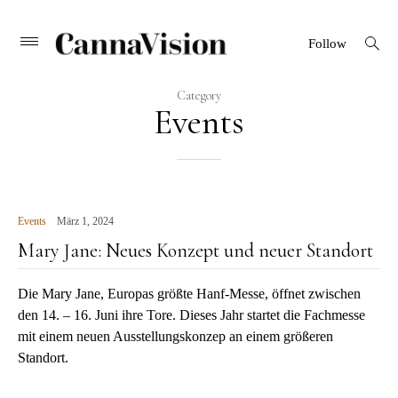
CANNAVISION
Skip
open
Primary
Follow
search
Menu
to
form
content
Category
Events
Events
März 1, 2024
Mary Jane: Neues Konzept und neuer Standort
Die Mary Jane, Europas größte Hanf-Messe, öffnet zwischen
den 14. – 16. Juni ihre Tore. Dieses Jahr startet die Fachmesse
mit einem neuen Ausstellungskonzep an einem größeren
Standort.