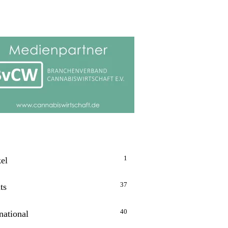
1
kel
37
ts
40
national