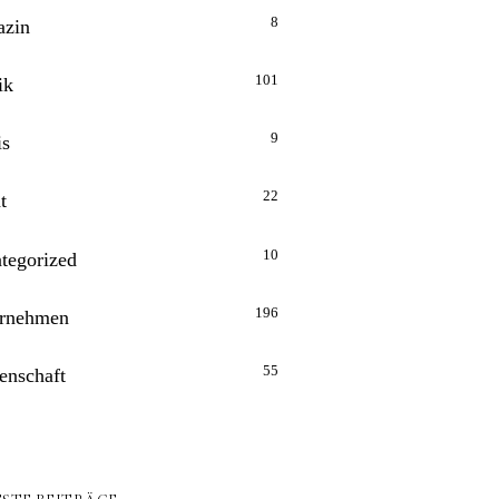
8
zin
101
ik
9
is
22
t
10
tegorized
196
rnehmen
55
enschaft