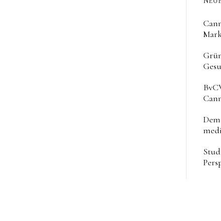
NEUE
Cann
Mark
Grün
Gesu
BvCW
Cann
Deme
medi
Stud
Pers