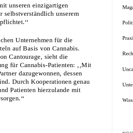
mit unseren einzigartigen
Maga
ir selbstverständlich unserem
flichtet.‘‘
Polit
Prax
ischen Unternehmen für die
teln auf Basis von Cannabis.
Rech
von Cantourage, sieht die
ng für Cannabis-Patienten: ‚‚Mit
Unca
Partner dazugewonnen, dessen
sind. Durch Kooperationen genau
Unte
 und Patienten hierzulande mit
sorgen.‘‘
Wiss