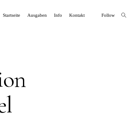
open
Startseite
Ausgaben
Info
Kontakt
Follow
search
form
ion
el