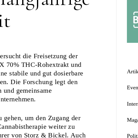
it
ersucht die Freisetzung der
IEX 70% THC-Rohextrakt und
Arti
ine stabile und gut dosierbare
en. Die Forschung legt den
Even
ion und gemeinsame
Unternehmen.
Inter
zu gehen, um den Zugang der
Maga
Cannabistherapie weiter zu
ührer von Storz & Bickel. Auch
Polit