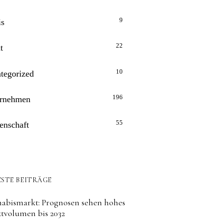
9
is
22
t
10
tegorized
196
rnehmen
55
enschaft
STE BEITRÄGE
abismarkt: Prognosen sehen hohes
tvolumen bis 2032