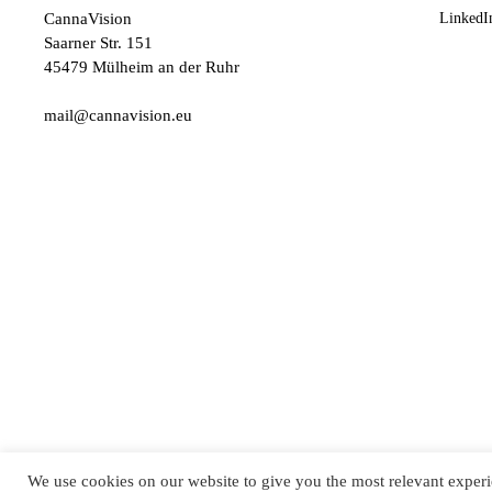
CannaVision
LinkedI
Saarner Str. 151
45479 Mülheim an der Ruhr
mail@cannavision.eu
CANNAVISION
© 2022
EYEPRESS FACHMEDI
We use cookies on our website to give you the most relevant experi