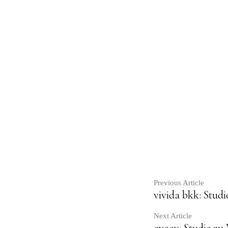
Contin
Previous Article
vivida bkk: Stu
Readin
Next Article
avaay: Studie zu