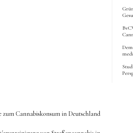
Grün
Gesu
BvCW
Cann
Deme
medi
Stud
Pers
ue
die zum Cannabiskonsum in Deutschland
g
 Verunreinigung von Straßencannabis in