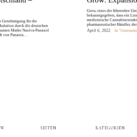
Grow, eines der führenden Unt
bekanntgegeben, dass ein Liz
medizinische Cannabisextrakt
en Genehmigung für die
pharmazeutischer Händler, der
halation durch die deutschen
insamen Marke Naxiva-Panaxol
April 6, 2022
In "Unterneh
häft von Panaxia.…
OW
SEITEN
KATEGORIEN