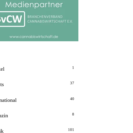
1
kel
37
ts
40
national
8
zin
101
ik