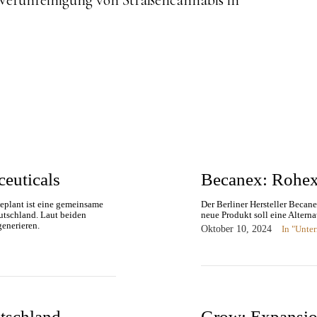
ceuticals
Becanex: Rohex
Geplant ist eine gemeinsame
Der Berliner Hersteller Becan
utschland. Laut beiden
neue Produkt soll eine Alterna
generieren.
Oktober 10, 2024
In "Unte
utschland –
Grow: Expansio