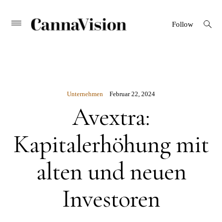
CANNAVISION
Skip
open
Primary
Follow
search
Menu
to
form
content
Unternehmen
Februar 22, 2024
Avextra:
Kapitalerhöhung mit
alten und neuen
Investoren