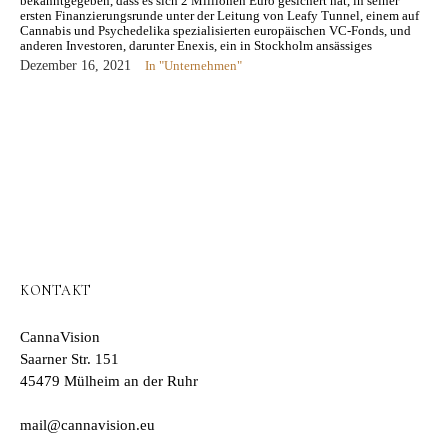
bekanntgegeben, dass es sich 2 Millionen Euro gesichert hat, in seiner
ersten Finanzierungsrunde unter der Leitung von Leafy Tunnel, einem auf
Cannabis und Psychedelika spezialisierten europäischen VC-Fonds, und
anderen Investoren, darunter Enexis, ein in Stockholm ansässiges
Cannabis-Investmentunternehmen. Das Unternehmen, mit
Dezember 16, 2021
In "Unternehmen"
Produktionsstätten in Kopenhagen,…
KONTAKT
CannaVision
Saarner Str. 151
45479 Mülheim an der Ruhr
mail@cannavision.eu