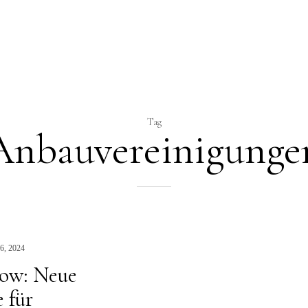
N
Tag
Anbauvereinigunge
6, 2024
ow: Neue
 für