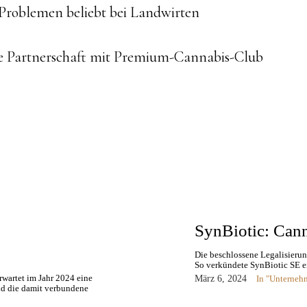
ue
Problemen beliebt bei Landwirten
g
 Partnerschaft mit Premium-Cannabis-Club
SynBiotic: Cann
Die beschlossene Legalisierun
So verkündete SynBiotic SE ei
wartet im Jahr 2024 eine
März 6, 2024
In "Unterneh
nd die damit verbundene