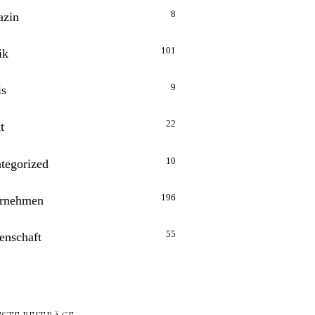
8
zin
101
ik
9
is
22
t
10
tegorized
196
rnehmen
55
enschaft