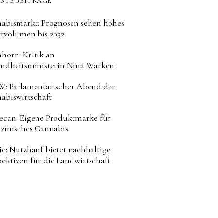
STE BEITRÄGE
abismarkt: Prognosen sehen hohes
tvolumen bis 2032
horn: Kritik an
ndheitsministerin Nina Warken
: Parlamentarischer Abend der
abiswirtschaft
can: Eigene Produktmarke für
zinisches Cannabis
ie: Nutzhanf bietet nachhaltige
pektiven für die Landwirtschaft