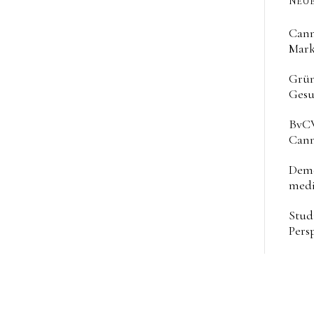
NEUE
Cann
Mark
Grün
Gesu
BvCW
Cann
Deme
medi
Stud
Pers