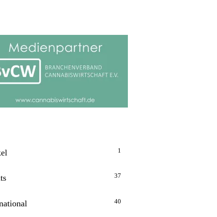
1
kel
37
ts
40
national