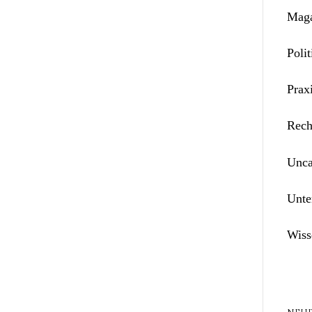
Maga
Polit
Prax
Rech
Unca
Unte
Wiss