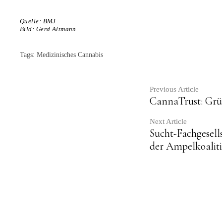
Quelle:
BMJ
Bild:
Gerd Altmann
Tags:
Medizinisches Cannabis
Contin
Previous Article
CannaTrust: Grü
Readin
Next Article
Sucht-Fachgesell
der Ampelkoalit