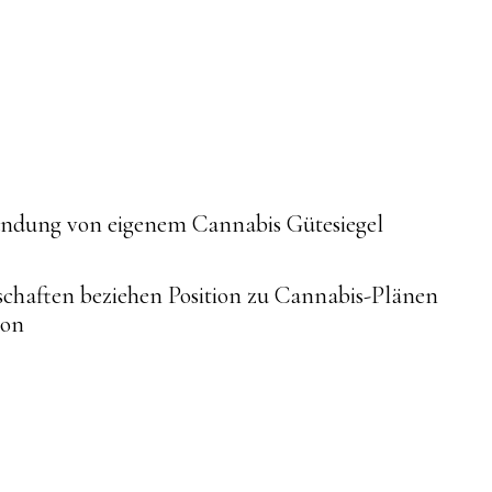
ue
ndung von eigenem Cannabis Gütesiegel
g
schaften beziehen Position zu Cannabis-Plänen
ion