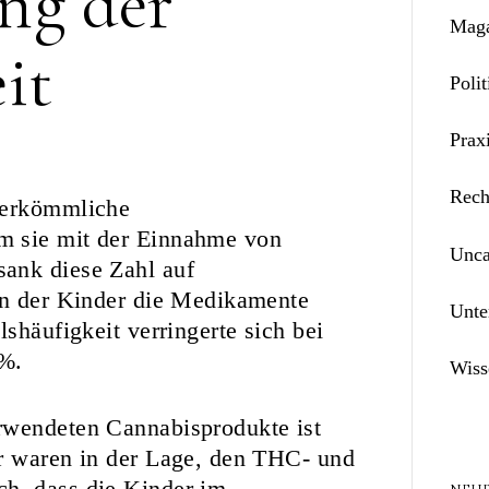
ng der
Maga
it
Polit
Prax
Rech
herkömmliche
m sie mit der Einnahme von
Unca
ank diese Zahl auf
ben der Kinder die Medikamente
Unte
shäufigkeit verringerte sich bei
 %.
Wiss
rwendeten Cannabisprodukte ist
er waren in der Lage, den THC- und
h, dass die Kinder im