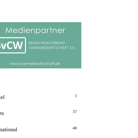
1
kel
37
ts
40
national