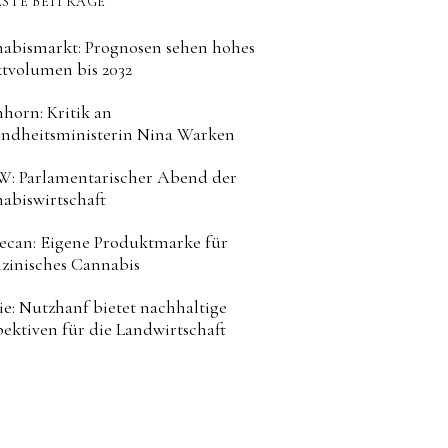
STE BEITRÄGE
abismarkt: Prognosen sehen hohes
tvolumen bis 2032
horn: Kritik an
ndheitsministerin Nina Warken
: Parlamentarischer Abend der
abiswirtschaft
can: Eigene Produktmarke für
zinisches Cannabis
ie: Nutzhanf bietet nachhaltige
pektiven für die Landwirtschaft