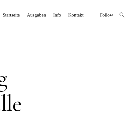
open
Startseite
Ausgaben
Info
Kontakt
Follow
search
form
g
lle