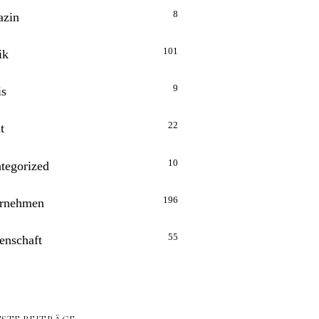
8
zin
101
ik
9
is
22
t
10
tegorized
196
rnehmen
55
enschaft