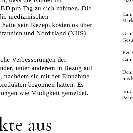
NEUE
BD pro Tag zu sich nahmen. Die
Cann
die medizinischen
Mark
hatte sein Rezept kostenlos über
ritannien und Nordirland (NHS)
Grün
Gesu
BvCW
Cann
liche Verbesserungen der
nder, unter anderem in Bezug auf
Deme
n, nachdem sie mit der Einnahme
medi
rodukten begonnen hatten. Es
Stud
kungen wie Müdigkeit gemeldet.
Pers
kte aus