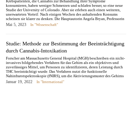
Krebspatienten, die Cannabis zur Behandlung ihrer Symptome
konsumieren, haben weniger Schmerzen und schlafen besser, so eine neue
Studie der University of Colorado. Aber sie erleben auch einen weiteren,
unerwarteten Vorteil: Nach einigen Wochen des anhaltenden Konsums
scheinen sie klarer zu denken. Die Hauptautorin Angela Bryan, Professorin
für Psychologie und Neurowissenschaften…
Mai 5, 2023
In "Wissenschaft"
Studie: Methode zur Bestimmung der Beeinträchtigung
durch Cannabis-Intoxikation
Forscher am Massachusetts General Hospital (MGH) beschreiben ein nicht-
invasives bildgebendes Verfahren für das Gehirn als ein objektives und
zuverlässiges Mittel, um Personen zu identifizieren, deren Leistung durch
THC beeinträchtigt wurde. Das Verfahren nutzt die funktionelle
Nahinfrarotspektroskopie (fNIRS), um die Aktivierungsmuster des Gehirns
zu messen, die mit der Beeinträchtigung durch eine…
Januar 19, 2022
In "International"