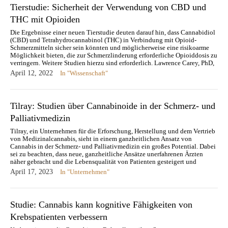
Tierstudie: Sicherheit der Verwendung von CBD und
THC mit Opioiden
Die Ergebnisse einer neuen Tierstudie deuten darauf hin, dass Cannabidiol
(CBD) und Tetrahydrocannabinol (THC) in Verbindung mit Opioid-
Schmerzmitteln sicher sein könnten und möglicherweise eine risikoarme
Möglichkeit bieten, die zur Schmerzlinderung erforderliche Opioiddosis zu
verringern. Weitere Studien hierzu sind erforderlich. Lawrence Carey, PhD,
Postdoktorand am University of Texas Health Science Center, San…
April 12, 2022
In "Wissenschaft"
Tilray: Studien über Cannabinoide in der Schmerz- und
Palliativmedizin
Tilray, ein Unternehmen für die Erforschung, Herstellung und dem Vertrieb
von Medizinalcannabis, sieht in einem ganzheitlichen Ansatz von
Cannabis in der Schmerz- und Palliativmedizin ein großes Potential. Dabei
sei zu beachten, dass neue, ganzheitliche Ansätze unerfahrenen Ärzten
näher gebracht und die Lebensqualität von Patienten gesteigert und
erhalten werden. Nach Tilray…
April 17, 2023
In "Unternehmen"
Studie: Cannabis kann kognitive Fähigkeiten von
Krebspatienten verbessern