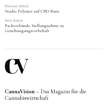
Continue
Previous Article
Studie: Polymer auf CBD-Basis
Reading
Next Article
Fachverbände: Stellungnahme zu
Genehmigungsvorbehalt
CannaVision
– Das Magazin für die
Cannabiswirtschaft