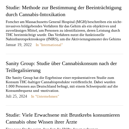
Studie: Methode zur Bestimmung der Beeinträchtigung
durch Cannabis-Intoxikation
Forscher am Massachusetts General Hospital (MGH) beschreiben ein nicht-
invasives bildgebendes Verfahren für das Gehirn als ein objektives und
zuverlässiges Mittel, um Personen zu identifizieren, deren Leistung durch
THC beeinträchtigt wurde. Das Verfahren nutzt die funktionelle
Nahinfrarotspektroskopie (fNIRS), um die Aktivierungsmuster des Gehirns
zu messen, die mit der Beeinträchtigung durch eine…
Januar 19, 2022
In "International"
Sanity Group: Studie über Cannabiskonsum nach der
Teillegalisierung
Die Sanity Group hat die Ergebnisse einer repräsentativen Studie zum
Konsum THC-haltiger Cannabisprodukte veröffentlicht. Dabei wurden
1.000 Personen aus Deutschland befragt, mit einem Schwerpunkt auf die
Konsumfrequenz und -motivation.
Juli 25, 2024
In "Unternehmen"
Studie: Viele Erwachsene mit Brustkrebs konsumieren
Cannabis ohne Wissen ihrer Ärzte