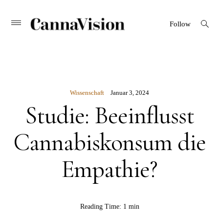
CANNAVISION
Skip
open
Primary
Follow
search
Menu
to
form
content
Wissenschaft
Januar 3, 2024
Studie: Beeinflusst
Cannabiskonsum die
Empathie?
BY
Reading Time:
1 min
Rebekka