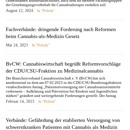
Gemeinsamen Bundesausschusses, nach dem für mehrere Facharztgruppen
der Genehmigungsvorbehalt für Cannabistherapie entfallen soll.
August 12, 2024
In "Politik"
Fachverbände: dringende Forderung nach Reformen
beim Cannabis-als-Medizin Gesetz
Mai 24, 2023
In "Politik"
BvCW: Cannabiswirtschaft begrüßt Reformvorschläge
der CDU/CSU-Fraktion zu Medizinalcannabis
Der Branchenverband Cannabiswirtschaft e. V. (BvCW) hat sich
anerkennend zu dem am 07.02.2023 in der CDU/CSU-Bundestagsfraktion
verabschiedeten Antrag „Patientenversorgung mit Cannabisarzneimitteln
verbessern – Aufklärung und Prävention bei Kindern und Jugendlichen
stärken“ geäußert und weitergehende Forderungen gestellt. Der Antrag
biete gute Ansätze zu den aktuell anstehenden Verbesserungsbedarfen bei
Februar 14, 2023
In "Politik"
der Versorgung der…
Verbände: Gefährdung der etablierten Versorgung von
schwerstkranken Patienten mit Cannabis als Medizin