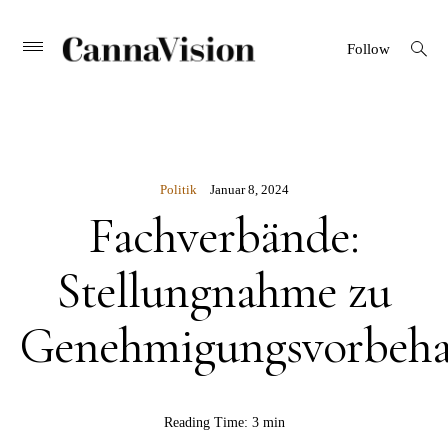
CANNAVISION
Skip
open
Primary
Follow
search
Menu
to
form
content
Politik
Januar 8, 2024
Fachverbände:
Stellungnahme zu
Genehmigungsvorbeha
BY
Reading Time:
3 min
Rebekka