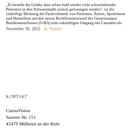
„Es besteht die Gefahr, dass schon bald wieder viele schwerstkranke
Patienten in den Schwarzmarkt zurück gezwungen werden“, ist die
einhellige Meinung der Fachverbände von Patienten, Ärzten, Apothekern
und Herstellern auf den neuen Richtlinienentwurf des Gemeinsamen
Bundesausschusses (G-BA) zum zukünftigen Umgang mit Cannabis als
Medizin. Heute wurden die Stellungnahmen verschiedener Verbände
November 30, 2022
In "Politik"
beim…
KONTAKT
CannaVision
Saarner Str. 151
45479 Mülheim an der Ruhr