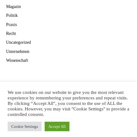
Magazin
Politik
Praxis
Recht
Uncategorized
Unternehmen
Wissenschaft
Suchen
Suchen
We use cookies on our website to give you the most relevant
experience by remembering your preferences and repeat visits.
By clicking “Accept All”, you consent to the use of ALL the
cookies. However, you may visit "Cookie Settings" to provide a
CANNAVISION
controlled consent.
Cookie Settings
Accept All
© 2022
EYEPRESS FACHMEDIEN GMBH