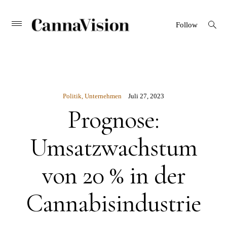
CANNAVISION
Skip
open
Primary
Follow
search
Menu
to
form
content
Politik
,
Unternehmen
Juli 27, 2023
Prognose:
Umsatzwachstum
von 20 % in der
Cannabisindustrie