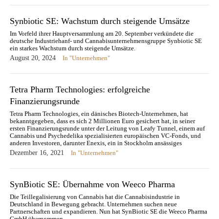
Synbiotic SE: Wachstum durch steigende Umsätze
Im Vorfeld ihrer Hauptversammlung am 20. September verkündete die
deutsche Industriehanf- und Cannabisunternehmensgruppe Synbiotic SE
ein starkes Wachstum durch steigende Umsätze.
August 20, 2024
In "Unternehmen"
Tetra Pharm Technologies: erfolgreiche
Finanzierungsrunde
Tetra Pharm Technologies, ein dänisches Biotech-Unternehmen, hat
bekanntgegeben, dass es sich 2 Millionen Euro gesichert hat, in seiner
ersten Finanzierungsrunde unter der Leitung von Leafy Tunnel, einem auf
Cannabis und Psychedelika spezialisierten europäischen VC-Fonds, und
anderen Investoren, darunter Enexis, ein in Stockholm ansässiges
Cannabis-Investmentunternehmen. Das Unternehmen, mit
Dezember 16, 2021
In "Unternehmen"
Produktionsstätten in Kopenhagen,…
SynBiotic SE: Übernahme von Weeco Pharma
Die Teillegalisierung von Cannabis hat die Cannabisindustrie in
Deutschland in Bewegung gebracht. Unternehmen suchen neue
Partnerschaften und expandieren. Nun hat SynBiotic SE die Weeco Pharma
GmbH übernommen.