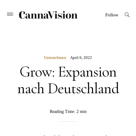
CANNAVISION
Skip
open
Primary
Follow
search
Menu
to
form
content
Unternehmen
April 6, 2022
Grow: Expansion
nach Deutschland
BY
Reading Time:
2 min
Rebekka
Nurkanovic