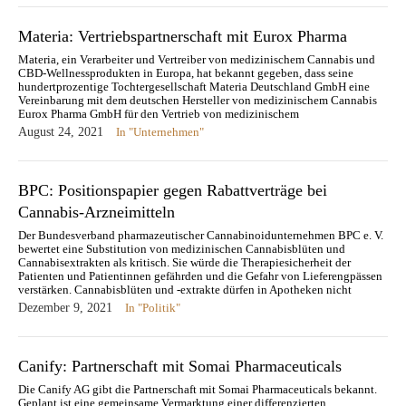
Materia: Vertriebspartnerschaft mit Eurox Pharma
Materia, ein Verarbeiter und Vertreiber von medizinischem Cannabis und
CBD-Wellnessprodukten in Europa, hat bekannt gegeben, dass seine
hundertprozentige Tochtergesellschaft Materia Deutschland GmbH eine
Vereinbarung mit dem deutschen Hersteller von medizinischem Cannabis
Eurox Pharma GmbH für den Vertrieb von medizinischem
Cannabisextrakten getroffen hat. Die Vereinbarung stellt eine neue
August 24, 2021
In "Unternehmen"
Produktlinie für das…
BPC: Positionspapier gegen Rabattverträge bei
Cannabis-Arzneimitteln
Der Bundesverband pharmazeutischer Cannabinoidunternehmen BPC e. V.
bewertet eine Substitution von medizinischen Cannabisblüten und
Cannabisextrakten als kritisch. Sie würde die Therapiesicherheit der
Patienten und Patientinnen gefährden und die Gefahr von Lieferengpässen
verstärken. Cannabisblüten und -extrakte dürfen in Apotheken nicht
ausgetauscht werden. Sofern die verordnete Blütensorte oder der verordnete
Dezember 9, 2021
In "Politik"
Extrakt nicht…
Canify: Partnerschaft mit Somai Pharmaceuticals
Die Canify AG gibt die Partnerschaft mit Somai Pharmaceuticals bekannt.
Geplant ist eine gemeinsame Vermarktung einer differenzierten