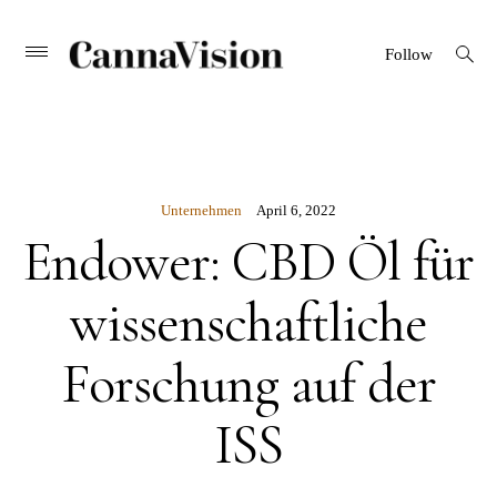
CANNAVISION
Skip
open
Primary
Follow
search
Menu
to
form
content
Unternehmen
April 6, 2022
Endower: CBD Öl für
wissenschaftliche
Forschung auf der
ISS