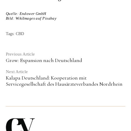
Quelle: Endower GmbH
Bild:
WikiImages auf Pixabay
Tags:
CBD
Continue
Previous Article
Grow: Expansion nach Deutschland
Reading
Next Article
Kalapa Deutschland: Kooperation mit
Servicegesellschaft des Hausärzteverbandes Nordrhein