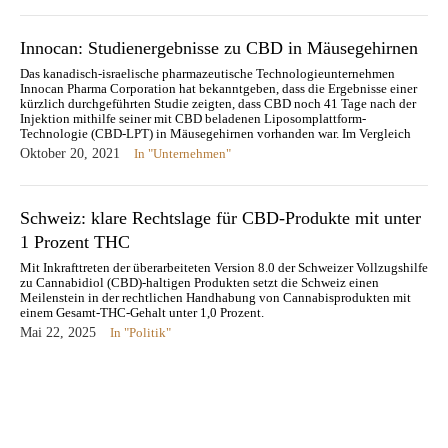
Innocan: Studienergebnisse zu CBD in Mäusegehirnen
Das kanadisch-israelische pharmazeutische Technologieunternehmen
Innocan Pharma Corporation hat bekanntgeben, dass die Ergebnisse einer
kürzlich durchgeführten Studie zeigten, dass CBD noch 41 Tage nach der
Injektion mithilfe seiner mit CBD beladenen Liposomplattform-
Technologie (CBD-LPT) in Mäusegehirnen vorhanden war. Im Vergleich
dazu konnte 22 Tage nach der Injektion von freiem CBD ohne LPT…
Oktober 20, 2021
In "Unternehmen"
Schweiz: klare Rechtslage für CBD-Produkte mit unter
1 Prozent THC
Mit Inkrafttreten der überarbeiteten Version 8.0 der Schweizer Vollzugshilfe
zu Cannabidiol (CBD)-haltigen Produkten setzt die Schweiz einen
Meilenstein in der rechtlichen Handhabung von Cannabisprodukten mit
einem Gesamt-THC-Gehalt unter 1,0 Prozent.
Mai 22, 2025
In "Politik"