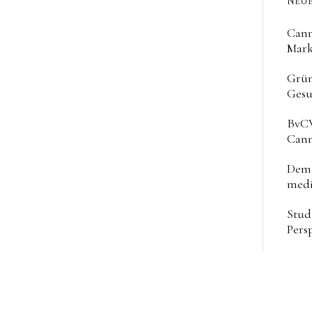
NEUE
Cann
Mark
Grün
Gesu
BvCW
Cann
Deme
medi
Stud
Pers