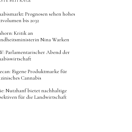
STE BEITRÄGE
abismarkt: Prognosen sehen hohes
tvolumen bis 2032
horn: Kritik an
ndheitsministerin Nina Warken
: Parlamentarischer Abend der
abiswirtschaft
can: Eigene Produktmarke für
zinisches Cannabis
ie: Nutzhanf bietet nachhaltige
pektiven für die Landwirtschaft