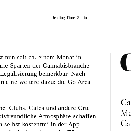
Reading Time:
2 min
BY
Rebekka
Nurkanovic
st nun seit ca. einem Monat in
 alle Sparten der Cannabisbranche
e Legalisierung bemerkbar. Nach
n eine weitere dazu: die Go Area
Ca
e, Clubs, Cafés und andere Orte
Ma
bisfreundliche Atmosphäre schaffen
Ca
h selbst kostenfrei in der App