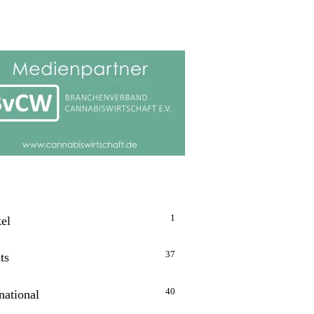
1
kel
37
ts
40
national