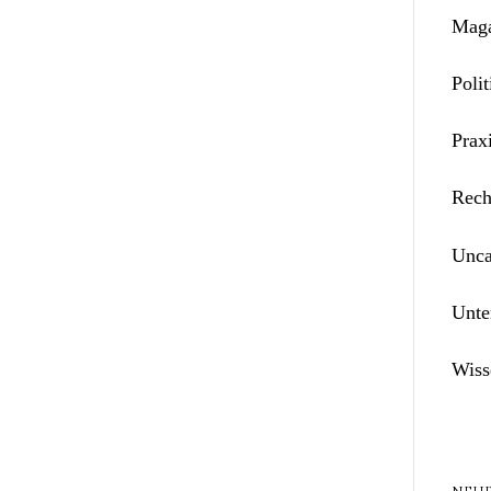
Maga
Polit
Prax
Rech
Unca
Unte
Wiss