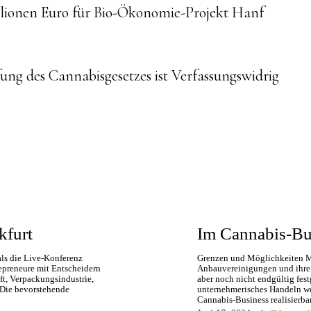
ue
illionen Euro für Bio-Ökonomie-Projekt Hanf
g
ng des Cannabisgesetzes ist Verfassungswidrig
kfurt
Im Cannabis-Bus
ls die Live-Konferenz
Grenzen und Möglichkeiten Mi
epreneure mit Entscheidern
Anbauvereinigungen und ihre 
t, Verpackungsindustrie,
aber noch nicht endgültig fes
 Die bevorstehende
unternehmerisches Handeln wei
Cannabis-Business realisierbar