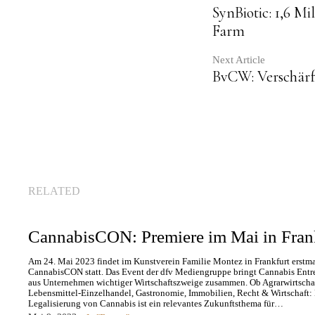
Contin
SynBiotic: 1,6 M
Farm
Readin
Next Article
BvCW: Verschärfu
RELATED
CannabisCON: Premiere im Mai in Fran
Am 24. Mai 2023 findet im Kunstverein Familie Montez in Frankfurt erstma
CannabisCON statt. Das Event der dfv Mediengruppe bringt Cannabis Entr
aus Unternehmen wichtiger Wirtschaftszweige zusammen. Ob Agrarwirtschaf
Lebensmittel-Einzelhandel, Gastronomie, Immobilien, Recht & Wirtschaft:
Legalisierung von Cannabis ist ein relevantes Zukunftsthema für…