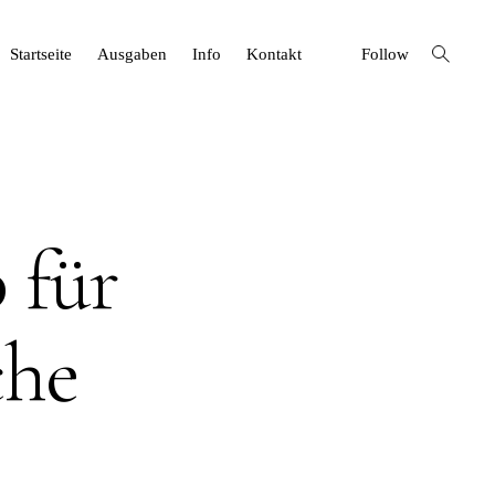
open
Startseite
Ausgaben
Info
Kontakt
Follow
search
form
 für
che