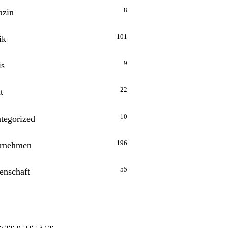
8
zin
101
ik
9
is
22
t
10
tegorized
196
rnehmen
55
enschaft