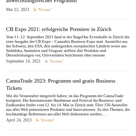
abwechslungsreiches Programm
Mai 22, 2023
In "Events"
CB Expo 2021: erfolgreiche Premiere in Zürich
Vom 11.-12. September 2021 fand in der StageOne Eventhalle in Zürich die
erste Ausgabe der CB Expo – Cannabis Business Expo statt. Aussteller aus
der Schweiz, den USA, den umliegenden europäischen Ländern sowie aus
Südafrika, Australien und Uruguay stellten ihre Produkte und
Dienstleistungen vor, Universitäten berichteten über neueste
Forschungsergebnisse zu…
September 14, 2021
In "Events"
CannaTrade 2023: Programm und gratis Business
Tickets
Wie die Veranstalter mitgeteilt haben, ist das Programm der CannaTrade
komplett. Die Internationale Hanfmesse und Festival für Business- und
Endkunden findet vom 12. bis 14. Mai in Zürich statt. Über 150 Aussteller
aus aller Welt präsentieren Produkte und Innovationen. Zu den Themen, die
hochkarätige Referenten aus aller Welt diskutieren werden,…
April 24, 2023
In "Events"