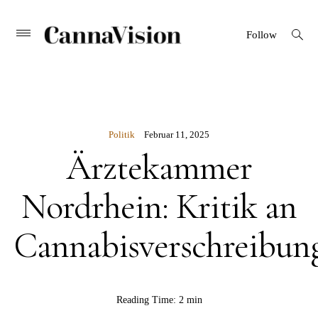
CANNAVISION
Skip
open
Primary
Follow
search
Menu
to
form
content
Politik
Februar 11, 2025
Ärztekammer
Nordrhein: Kritik an
Cannabisverschreibun
BY
Reading Time:
2 min
CannaVision