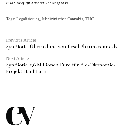
Bild: Towfiqu barbhuiya/ unsplash
Tags:
Legalisierung
,
Medizinisches Cannabis
,
THC
Continue
Previous Article
SynBiotic: Übernahme von Ilesol Pharmaceuticals
Reading
Next Article
SynBiotic: 1,6 Millionen Euro für Bio-Ökonomie-
Projekt Hanf Farm