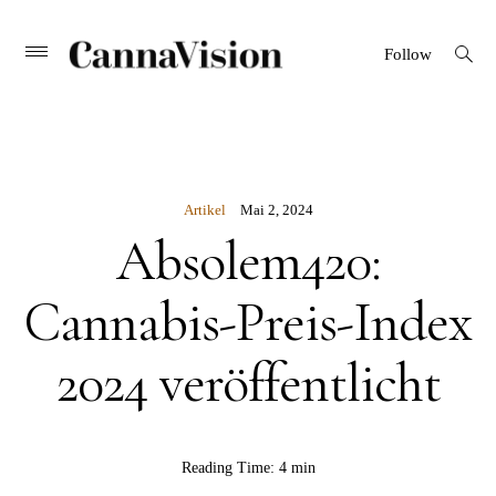
CANNAVISION
Skip
open
Primary
Follow
search
Menu
to
form
content
Artikel
Mai 2, 2024
Absolem420:
Cannabis-Preis-Index
2024 veröffentlicht
BY
Reading Time:
4 min
Rebekka