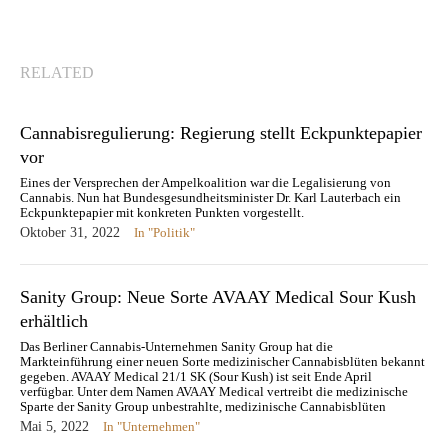
RELATED
Cannabisregulierung: Regierung stellt Eckpunktepapier
vor
Eines der Versprechen der Ampelkoalition war die Legalisierung von
Cannabis. Nun hat Bundesgesundheitsminister Dr. Karl Lauterbach ein
Eckpunktepapier mit konkreten Punkten vorgestellt.
Oktober 31, 2022
In "Politik"
Sanity Group: Neue Sorte AVAAY Medical Sour Kush
erhältlich
Das Berliner Cannabis-Unternehmen Sanity Group hat die
Markteinführung einer neuen Sorte medizinischer Cannabisblüten bekannt
gegeben. AVAAY Medical 21/1 SK (Sour Kush) ist seit Ende April
verfügbar. Unter dem Namen AVAAY Medical vertreibt die medizinische
Sparte der Sanity Group unbestrahlte, medizinische Cannabisblüten
Qualität für Patientengruppen, die auf eine ganzheitliche und naturnahe…
Mai 5, 2022
In "Unternehmen"