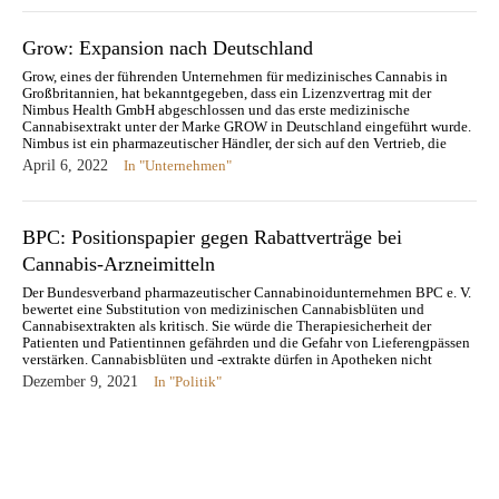
Grow: Expansion nach Deutschland
Grow, eines der führenden Unternehmen für medizinisches Cannabis in
Großbritannien, hat bekanntgegeben, dass ein Lizenzvertrag mit der
Nimbus Health GmbH abgeschlossen und das erste medizinische
Cannabisextrakt unter der Marke GROW in Deutschland eingeführt wurde.
Nimbus ist ein pharmazeutischer Händler, der sich auf den Vertrieb, die
Lizenzierung, den Verkauf und die…
April 6, 2022
In "Unternehmen"
BPC: Positionspapier gegen Rabattverträge bei
Cannabis-Arzneimitteln
Der Bundesverband pharmazeutischer Cannabinoidunternehmen BPC e. V.
bewertet eine Substitution von medizinischen Cannabisblüten und
Cannabisextrakten als kritisch. Sie würde die Therapiesicherheit der
Patienten und Patientinnen gefährden und die Gefahr von Lieferengpässen
verstärken. Cannabisblüten und -extrakte dürfen in Apotheken nicht
ausgetauscht werden. Sofern die verordnete Blütensorte oder der verordnete
Dezember 9, 2021
In "Politik"
Extrakt nicht…