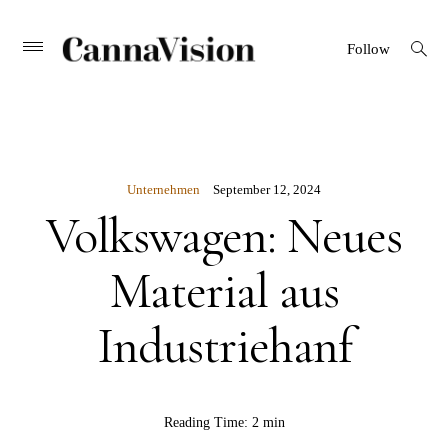
CANNAVISION
Skip
open
Primary
Follow
search
Menu
to
form
content
Unternehmen
September 12, 2024
Volkswagen: Neues
Material aus
Industriehanf
BY
Reading Time:
2 min
CannaVision