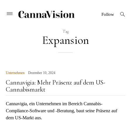
CANNAVISION
Skip
open
Primary
Follow
search
Menu
to
form
content
Tag
Expansion
Unternehmen
Dezember 10, 2024
Cannavigia: Mehr Präsenz auf dem US-
Cannabismarkt
Cannavigia, ein Unternehmen im Bereich Cannabis-
Compliance-Software und -Beratung, baut seine Präsenz auf
dem US-Markt aus.