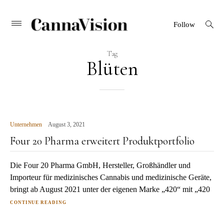
CANNAVISION
Skip
open
Primary
Follow
search
Menu
to
form
content
Tag
Blüten
Unternehmen
August 3, 2021
Four 20 Pharma erweitert Produktportfolio
Die Four 20 Pharma GmbH, Hersteller, Großhändler und
Importeur für medizinisches Cannabis und medizinische Geräte,
bringt ab August 2021 unter der eigenen Marke „420“ mit „420
CONTINUE READING