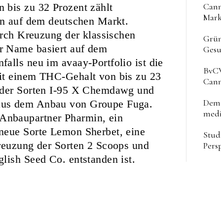
Cann
 bis zu 32 Prozent zählt
Mark
en auf dem deutschen Markt.
urch Kreuzung der klassischen
Grün
r Name basiert auf dem
Gesu
alls neu im avaay-Portfolio ist die
BvCW
it einem THC-Gehalt von bis zu 23
Cann
g der Sorten I-95 X Chemdawg und
Deme
aus dem Anbau von Groupe Fuga.
medi
Anbaupartner Pharmin, ein
neue Sorte Lemon Sherbet, eine
Stud
Kreuzung der Sorten 2 Scoops und
Pers
lish Seed Co. entstanden ist.