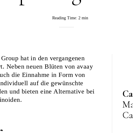
Reading Time:
2 min
BY
Rebekka
Nurkanovic
 Group hat in den vergangenen
rt. Neben neuen Blüten von avaay
auch die Einnahme in Form von
ndividuell auf die gewünschte
en und bieten eine Alternative bei
Ca
inoiden.
Ma
Ca
r