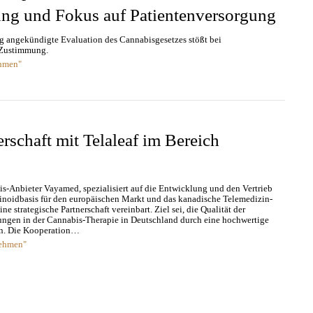
ung und Fokus auf Patientenversorgung
ag angekündigte Evaluation des Cannabisgesetzes stößt bei
e Zustimmung.
ehmen"
rschaft mit Telaleaf im Bereich
s-Anbieter Vayamed, spezialisiert auf die Entwicklung und den Vertrieb
inoidbasis für den europäischen Markt und das kanadische Telemedizin-
e strategische Partnerschaft vereinbart. Ziel sei, die Qualität der
tungen in der Cannabis-Therapie in Deutschland durch eine hochwertige
ken. Die Kooperation…
nehmen"