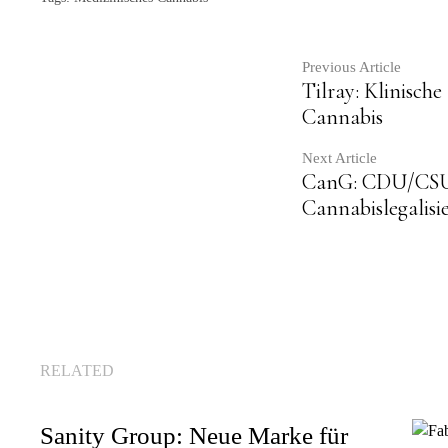
Contin
Previous Article
Tilray: Klinisch
Cannabis
Readin
Next Article
CanG: CDU/CSU –
Cannabislegalisi
RELATED
Sanity Group: Neue Marke für