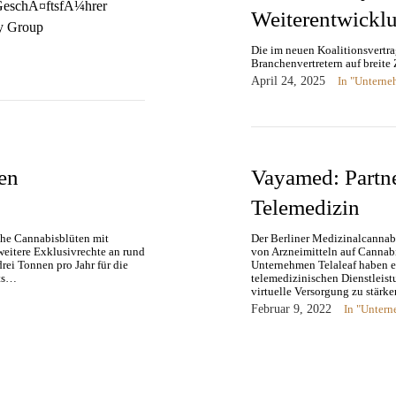
Weiterentwickl
Die im neuen Koalitionsvertr
Branchenvertretern auf breit
April 24, 2025
In "Untern
en
Vayamed: Partne
Telemedizin
sche Cannabisblüten mit
Der Berliner Medizinalcannabi
weitere Exklusivrechte an rund
von Arzneimitteln auf Cannab
ei Tonnen pro Jahr für die
Unternehmen Telaleaf haben ein
its…
telemedizinischen Dienstleis
virtuelle Versorgung zu stär
Februar 9, 2022
In "Unter