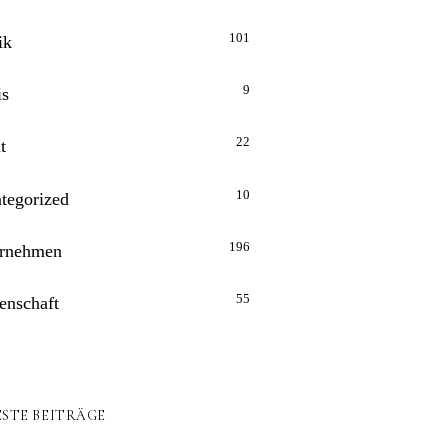
101
ik
9
is
22
t
10
tegorized
196
rnehmen
55
enschaft
STE BEITRÄGE