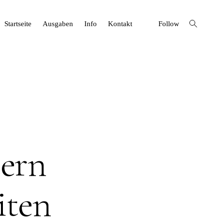
open
Startseite
Ausgaben
Info
Kontakt
Follow
search
form
tern
iten