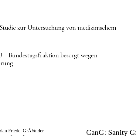
ue
e Studie zur Untersuchung von medizinischem
g
 Bundestagsfraktion besorgt wegen
erung
CanG: Sanity G