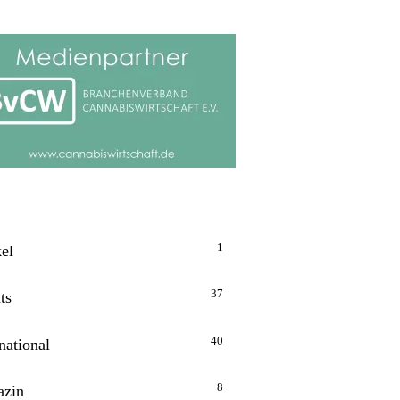
1
kel
37
ts
40
national
8
zin