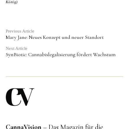
König)
Continue
Previous Article
Mary Jane: Neues Konzept und neuer Standort
Reading
Next Article
SynBiotic: Cannabislegalisierung fördert Wachstum
CannaVision
– Das Magazin für die