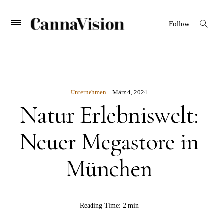
CANNAVISION
Skip
open
Primary
Follow
search
Menu
to
form
content
Unternehmen
März 4, 2024
Natur Erlebniswelt:
Neuer Megastore in
München
BY
Reading Time:
2 min
Rebekka