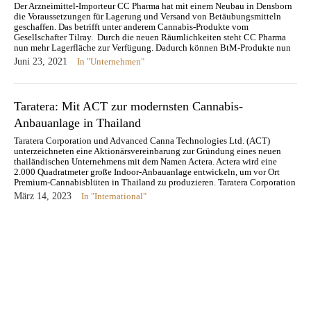
Der Arzneimittel-Importeur CC Pharma hat mit einem Neubau in Densborn
die Voraussetzungen für Lagerung und Versand von Betäubungsmitteln
geschaffen. Das betrifft unter anderem Cannabis-Produkte vom
Gesellschafter Tilray. Durch die neuen Räumlichkeiten steht CC Pharma
nun mehr Lagerfläche zur Verfügung. Dadurch können BtM-Produkte nun
sowohl in Densborn gelagert als auch direkt…
Juni 23, 2021
In "Unternehmen"
Taratera: Mit ACT zur modernsten Cannabis-
Anbauanlage in Thailand
Taratera Corporation und Advanced Canna Technologies Ltd. (ACT)
unterzeichneten eine Aktionärsvereinbarung zur Gründung eines neuen
thailändischen Unternehmens mit dem Namen Actera. Actera wird eine
2.000 Quadratmeter große Indoor-Anbauanlage entwickeln, um vor Ort
Premium-Cannabisblüten in Thailand zu produzieren. Taratera Corporation
aus Thailand und die Advanced Canna Technologies aus Israel gründen
März 14, 2023
In "International"
ein…